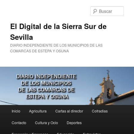
Ir
al
Busc
contenido
principal
El Digital de la Sierra Sur de
Sevilla
DIARIO INDEPENDIENTE DE LOS MUNICIPIOS DE LAS
COMARCAS DE ESTEPA Y OSUNA
Menú
Inicio
Agricultura
Cartas al director
Cofradias
principal
Contacto
Cultura y Ocio
Deportes