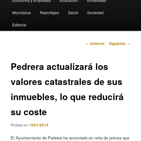
Economia y Empresas
Educación
Entrevistas
Municipios
Reportajes
Salud
Sociedad
Editorial
Navegación
←
Anterior
Siguiente
→
de
entradas
Pedrera actualizará los
valores catastrales de sus
inmuebles, lo que reducirá
su coste
Posted on
15/01/2014
El Ayuntamiento de Pedrera ha anunciado en nota de prensa que