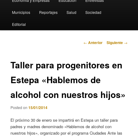
Economia y Empresas
Educación
Entrevistas
Municipios
Reportajes
Salud
Sociedad
Editorial
Navegación
←
Anterior
Siguiente
→
de
entradas
Taller para progenitores en
Estepa «Hablemos de
alcohol con nuestros hijos»
Posted on
15/01/2014
El próximo 30 de enero se impartirá en Estepa un taller para
padres y madres denominado «Hablemos de alcohol con
nuestros hijos», organizado por el programa Ciudades Ante las