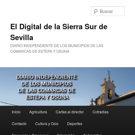
Ir
al
Busc
contenido
principal
El Digital de la Sierra Sur de
Sevilla
DIARIO INDEPENDIENTE DE LOS MUNICIPIOS DE LAS
COMARCAS DE ESTEPA Y OSUNA
Menú
Inicio
Agricultura
Cartas al director
Cofradias
principal
Contacto
Cultura y Ocio
Deportes