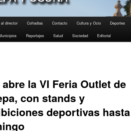
al director
Cofradias
Contacto
Cultura y Ocio
Deportes
Municipios
Reportajes
Salud
Sociedad
Editorial
abre la VI Feria Outlet de
epa, con stands y
ibiciones deportivas hasta
ingo