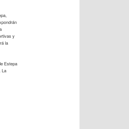
epa,
expondrán
a
rtivas y
rá la
de Estepa
. La