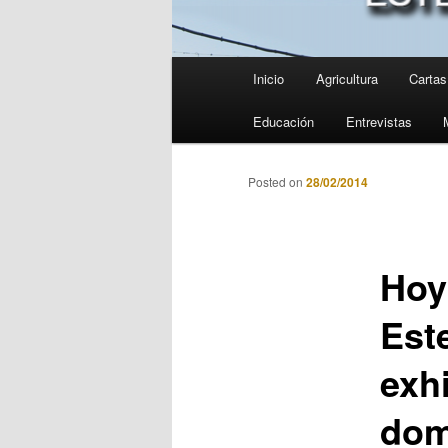
Menú
Inicio
Agricultura
Cartas 
principal
Educación
Entrevistas
Posted on
28/02/2014
Hoy 
Est
exh
dom