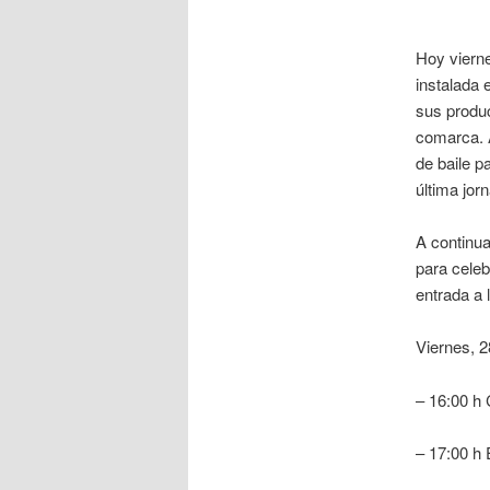
Hoy vierne
instalada 
sus produc
comarca. 
de baile p
última jor
A continua
para celeb
entrada a 
Viernes, 2
– 16:00 h
– 17:00 h