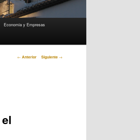
Economia y Empresas
Navegación
←
Anterior
Siguiente
→
de
entradas
 el