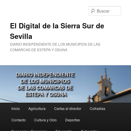
Ir
al
Busc
contenido
principal
El Digital de la Sierra Sur de
Sevilla
DIARIO INDEPENDIENTE DE LOS MUNICIPIOS DE LAS
COMARCAS DE ESTEPA Y OSUNA
Menú
Inicio
Agricultura
Cartas al director
Cofradias
principal
Contacto
Cultura y Ocio
Deportes