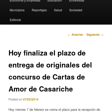
Economia y Empresas
Educación
Entrevistas
Municipios
Reportajes
Salud
Sociedad
Editorial
Navegación
←
Anterior
Siguiente
→
de
entradas
Hoy finaliza el plazo de
entrega de originales del
concurso de Cartas de
Amor de Casariche
Posted on
07/02/2014
Hoy viernes 7 de febrero se cierra el plazo para la recepción de