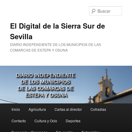
Ir
al
Busc
contenido
principal
El Digital de la Sierra Sur de
Sevilla
DIARIO INDEPENDIENTE DE LOS MUNICIPIOS DE LAS
COMARCAS DE ESTEPA Y OSUNA
Menú
Inicio
Agricultura
Cartas al director
Cofradias
principal
Contacto
Cultura y Ocio
Deportes