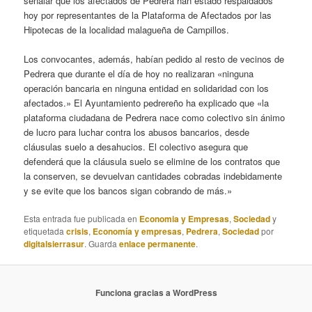
señalar que los afectados de Pedrera han estado respaldados
hoy por representantes de la Plataforma de Afectados por las
Hipotecas de la localidad malagueña de Campillos.
Los convocantes, además, habían pedido al resto de vecinos de
Pedrera que durante el día de hoy no realizaran «ninguna
operación bancaria en ninguna entidad en solidaridad con los
afectados.» El Ayuntamiento pedrereño ha explicado que «la
plataforma ciudadana de Pedrera nace como colectivo sin ánimo
de lucro para luchar contra los abusos bancarios, desde
cláusulas suelo a desahucios. El colectivo asegura que
defenderá que la cláusula suelo se elimine de los contratos que
la conserven, se devuelvan cantidades cobradas indebidamente
y se evite que los bancos sigan cobrando de más.»
Esta entrada fue publicada en
Economia y Empresas
,
Sociedad
y
etiquetada
crisis
,
Economía y empresas
,
Pedrera
,
Sociedad
por
digitalsierrasur
. Guarda
enlace permanente
.
Funciona gracias a WordPress