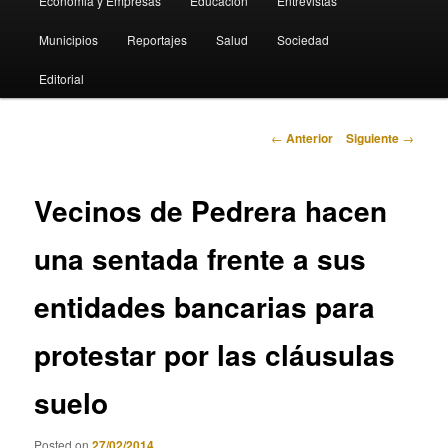
Economia y Empresas
Educación
Entrevistas
Municipios
Reportajes
Salud
Sociedad
Editorial
Navegación
←
Anterior
Siguiente
→
de
entradas
Vecinos de Pedrera hacen
una sentada frente a sus
entidades bancarias para
protestar por las cláusulas
suelo
Posted on
27/02/2014