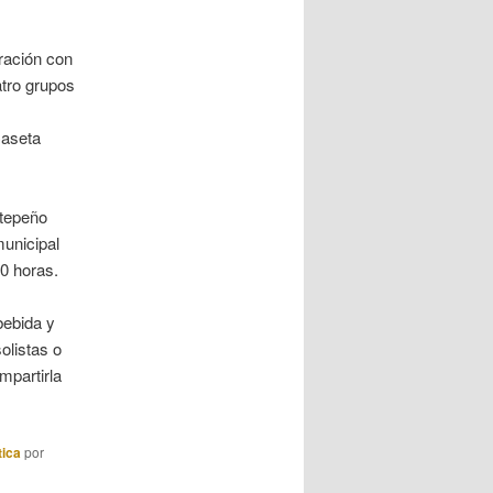
oración con
atro grupos
Caseta
stepeño
municipal
30 horas.
bebida y
olistas o
mpartirla
tica
por