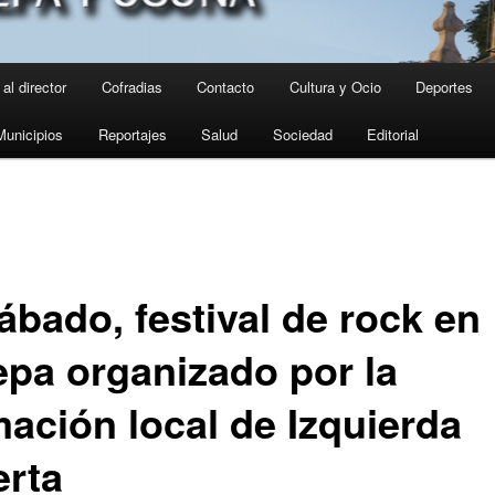
al director
Cofradias
Contacto
Cultura y Ocio
Deportes
Municipios
Reportajes
Salud
Sociedad
Editorial
ábado, festival de rock en
epa organizado por la
mación local de Izquierda
erta