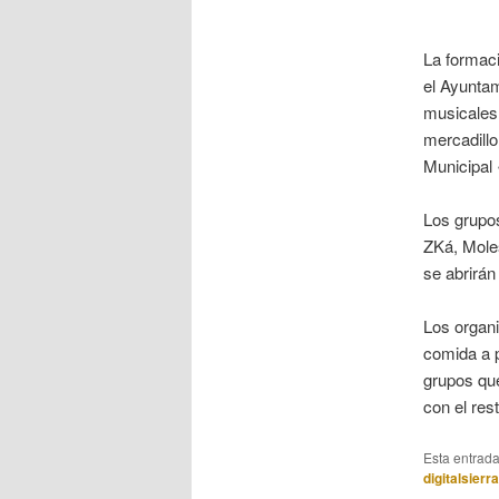
La formaci
el Ayuntam
musicales 
mercadillo
Municipal 
Los grupos
ZKá, Moles
se abrirán
Los organ
comida a p
grupos que
con el res
Esta entrad
digitalsierr