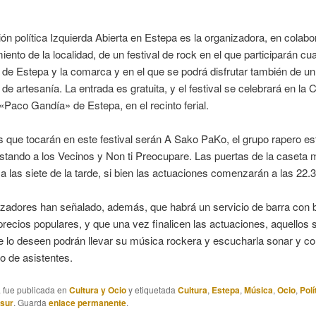
ón política Izquierda Abierta en Estepa es la organizadora, en colab
iento de la localidad, de un festival de rock en el que participarán cu
de Estepa y la comarca y en el que se podrá disfrutar también de un
 de artesanía. La entrada es gratuita, y el festival se celebrará en la 
«Paco Gandía» de Estepa, en el recinto ferial.
 que tocarán en este festival serán A Sako PaKo, el grupo rapero e
tando a los Vecinos y Non ti Preocupare. Las puertas de la caseta 
 a las siete de la tarde, si bien las actuaciones comenzarán a las 22.
izadores han señalado, además, que habrá un servicio de barra con 
recios populares, y que una vez finalicen las actuaciones, aquellos s
 lo deseen podrán llevar su música rockera y escucharla sonar y co
to de asistentes.
a fue publicada en
Cultura y Ocio
y etiquetada
Cultura
,
Estepa
,
Música
,
Ocio
,
Polí
asur
. Guarda
enlace permanente
.