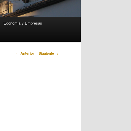
Economia y Empresas
Navegación
←
Anterior
Siguiente
→
de
entradas