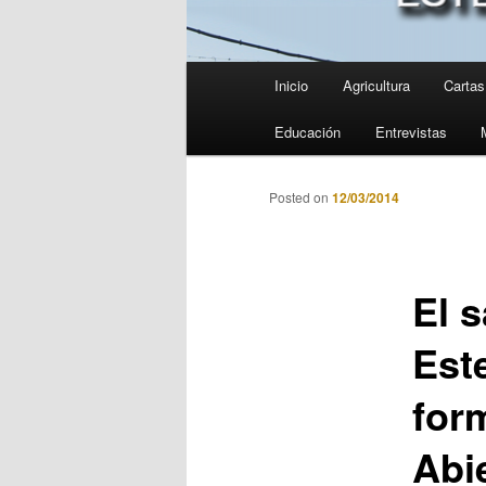
Menú
Inicio
Agricultura
Cartas 
principal
Educación
Entrevistas
Posted on
12/03/2014
El s
Est
for
Abi