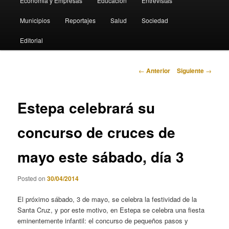
Economia y Empresas
Educación
Entrevistas
Municipios
Reportajes
Salud
Sociedad
Editorial
Navegación
←
Anterior
Siguiente
→
de
entradas
Estepa celebrará su
concurso de cruces de
mayo este sábado, día 3
Posted on
30/04/2014
El próximo sábado, 3 de mayo, se celebra la festividad de la
Santa Cruz, y por este motivo, en Estepa se celebra una fiesta
eminentemente infantil: el concurso de pequeños pasos y