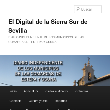
Ir
al
Busc
contenido
principal
El Digital de la Sierra Sur de
Sevilla
DIARIO INDEPENDIENTE DE LOS MUNICIPIOS DE LAS
COMARCAS DE ESTEPA Y OSUNA
Menú
Inicio
Agricultura
Cartas al director
Cofradias
principal
Contacto
Cultura y Ocio
Deportes