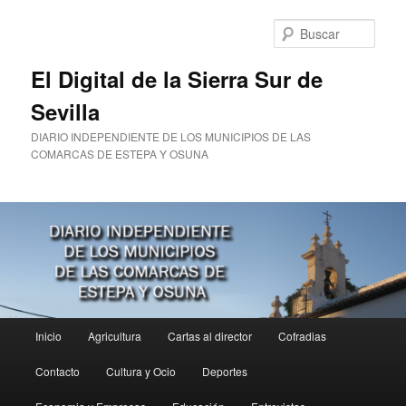
Ir
al
Busc
contenido
principal
El Digital de la Sierra Sur de
Sevilla
DIARIO INDEPENDIENTE DE LOS MUNICIPIOS DE LAS
COMARCAS DE ESTEPA Y OSUNA
Menú
Inicio
Agricultura
Cartas al director
Cofradias
principal
Contacto
Cultura y Ocio
Deportes