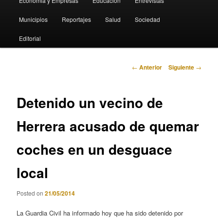
Economia y Empresas
Educación
Entrevistas
Municipios
Reportajes
Salud
Sociedad
Editorial
Navegación
←
Anterior
Siguiente
→
de
entradas
Detenido un vecino de
Herrera acusado de quemar
coches en un desguace
local
Posted on
21/05/2014
La Guardia Civil ha informado hoy que ha sido detenido por