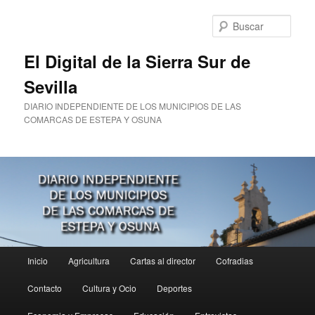
Ir
al
Busc
contenido
principal
El Digital de la Sierra Sur de
Sevilla
DIARIO INDEPENDIENTE DE LOS MUNICIPIOS DE LAS
COMARCAS DE ESTEPA Y OSUNA
Menú
Inicio
Agricultura
Cartas al director
Cofradias
principal
Contacto
Cultura y Ocio
Deportes