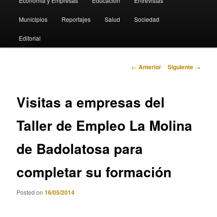
Economia y Empresas
Educación
Entrevistas
Municipios
Reportajes
Salud
Sociedad
Editorial
Navegación
←
Anterior
Siguiente
→
de
entradas
Visitas a empresas del
Taller de Empleo La Molina
de Badolatosa para
completar su formación
Posted on
16/05/2014