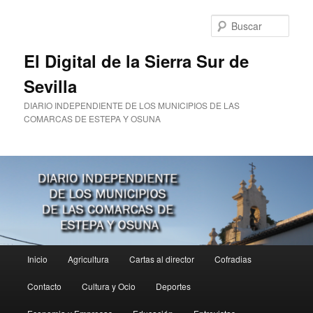
Ir
al
Busc
contenido
principal
El Digital de la Sierra Sur de
Sevilla
DIARIO INDEPENDIENTE DE LOS MUNICIPIOS DE LAS
COMARCAS DE ESTEPA Y OSUNA
Menú
Inicio
Agricultura
Cartas al director
Cofradias
principal
Contacto
Cultura y Ocio
Deportes