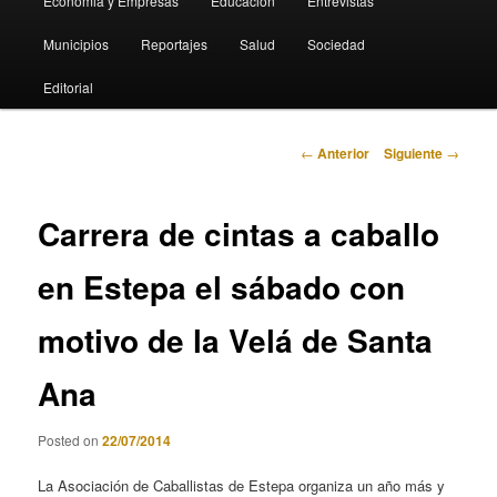
Economia y Empresas
Educación
Entrevistas
Municipios
Reportajes
Salud
Sociedad
Editorial
Navegación
←
Anterior
Siguiente
→
de
entradas
Carrera de cintas a caballo
en Estepa el sábado con
motivo de la Velá de Santa
Ana
Posted on
22/07/2014
La Asociación de Caballistas de Estepa organiza un año más y