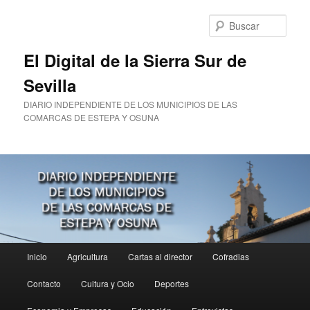
Ir
al
Busc
contenido
principal
El Digital de la Sierra Sur de
Sevilla
DIARIO INDEPENDIENTE DE LOS MUNICIPIOS DE LAS
COMARCAS DE ESTEPA Y OSUNA
Menú
Inicio
Agricultura
Cartas al director
Cofradias
principal
Contacto
Cultura y Ocio
Deportes