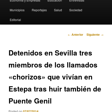
Economia y Empresas
Educación
Entrevistas
Municipios
Reportajes
Salud
Sociedad
Editorial
Navegación
←
Anterior
Siguiente
→
de
entradas
Detenidos en Sevilla tres
miembros de los llamados
«chorizos» que vivían en
Estepa tras huir también de
Puente Genil
Posted on
07/07/2014