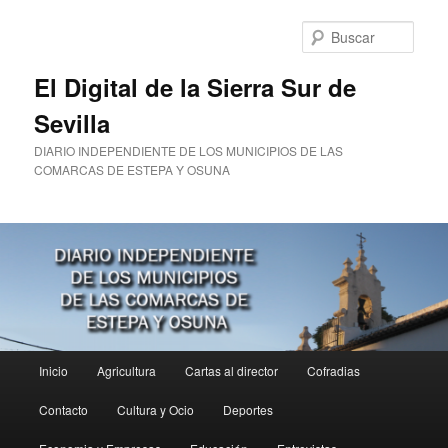
Ir
al
Busc
contenido
principal
El Digital de la Sierra Sur de
Sevilla
DIARIO INDEPENDIENTE DE LOS MUNICIPIOS DE LAS
COMARCAS DE ESTEPA Y OSUNA
Menú
Inicio
Agricultura
Cartas al director
Cofradias
principal
Contacto
Cultura y Ocio
Deportes