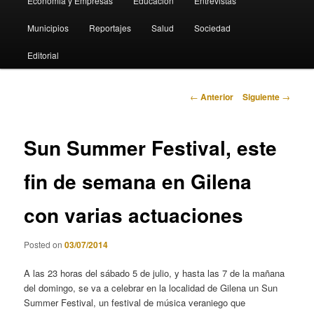
Economia y Empresas
Educación
Entrevistas
Municipios
Reportajes
Salud
Sociedad
Editorial
Navegación
←
Anterior
Siguiente
→
de
entradas
Sun Summer Festival, este
fin de semana en Gilena
con varias actuaciones
Posted on
03/07/2014
A las 23 horas del sábado 5 de julio, y hasta las 7 de la mañana
del domingo, se va a celebrar en la localidad de Gilena un Sun
Summer Festival, un festival de música veraniego que