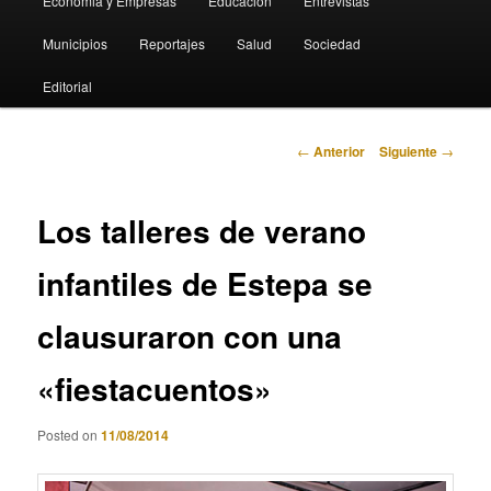
Economia y Empresas
Educación
Entrevistas
Municipios
Reportajes
Salud
Sociedad
Editorial
Navegación
←
Anterior
Siguiente
→
de
entradas
Los talleres de verano
infantiles de Estepa se
clausuraron con una
«fiestacuentos»
Posted on
11/08/2014