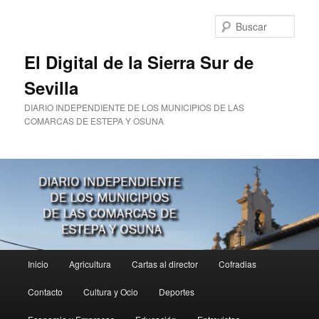
Ir
al
Busc
contenido
principal
El Digital de la Sierra Sur de
Sevilla
DIARIO INDEPENDIENTE DE LOS MUNICIPIOS DE LAS
COMARCAS DE ESTEPA Y OSUNA
Menú
Inicio
Agricultura
Cartas al director
Cofradias
principal
Contacto
Cultura y Ocio
Deportes