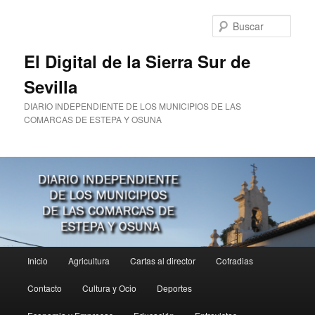
Ir
al
Busc
contenido
principal
El Digital de la Sierra Sur de
Sevilla
DIARIO INDEPENDIENTE DE LOS MUNICIPIOS DE LAS
COMARCAS DE ESTEPA Y OSUNA
Menú
Inicio
Agricultura
Cartas al director
Cofradias
principal
Contacto
Cultura y Ocio
Deportes