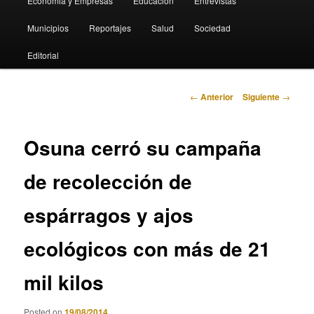
Economia y Empresas
Educación
Entrevistas
Municipios
Reportajes
Salud
Sociedad
Editorial
Navegación
←
Anterior
Siguiente
→
de
entradas
Osuna cerró su campaña
de recolección de
espárragos y ajos
ecológicos con más de 21
mil kilos
Posted on
19/08/2014