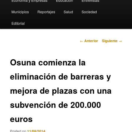
Economia y Empresas
Educación
Entrevistas
Municipios
Reportajes
Salud
Sociedad
Editorial
Navegación
←
Anterior
Siguiente
→
de
entradas
Osuna comienza la
eliminación de barreras y
mejora de plazas con una
subvención de 200.000
euros
Posted on
11/08/2014