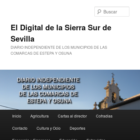
Ir
al
Busc
contenido
principal
El Digital de la Sierra Sur de
Sevilla
DIARIO INDEPENDIENTE DE LOS MUNICIPIOS DE LAS
COMARCAS DE ESTEPA Y OSUNA
Menú
Inicio
Agricultura
Cartas al director
Cofradias
principal
Contacto
Cultura y Ocio
Deportes