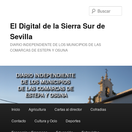
Ir
al
Busc
contenido
principal
El Digital de la Sierra Sur de
Sevilla
DIARIO INDEPENDIENTE DE LOS MUNICIPIOS DE LAS
COMARCAS DE ESTEPA Y OSUNA
Menú
Inicio
Agricultura
Cartas al director
Cofradias
principal
Contacto
Cultura y Ocio
Deportes