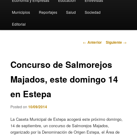
Economia y Empresas
Educación
Entrevistas
Municipios
Reportajes
Salud
Sociedad
Editorial
Navegación
←
Anterior
Siguiente
→
de
entradas
Concurso de Salmorejos
Majados, este domingo 14
en Estepa
Posted on
10/09/2014
La Caseta Municipal de Estepa acogerá este próximo domingo,
14 de septiembre, un concurso de Salmorejos Majados,
organizado por la Denominación de Origen Estepa, el Área de