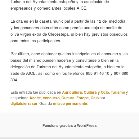
Turismo del Ayuntamiento estepeño y la asociación de
empresarios y comerciantes locales AICE.
La cita es en la caseta municipal a partir de las 12 del mediodía,
y los ganadores obtendrán como premio una caja de aceite de
oliva virgen extra de Oleoestepa, si bien hay previstos obsequios
para todos los participantes.
Por último, cabe destacar que las inscripciones al concurso y las
bases del mismo pueden hacerse y consultarse o bien en la
delegación de Turismo del Ayuntamiento estepeño, o bien en la
sede de AICE, así como en los teléfonos 955 91 46 10 y 607 680
394.
Esta entrada fue publicada en
Agricultura
,
Cultura y Ocio
,
Turismo
y
etiquetada
Aceite
,
concurso
,
Cultura
,
Estepa
,
Ocio
por
digitalsierrasur
. Guarda
enlace permanente
.
Funciona gracias a WordPress