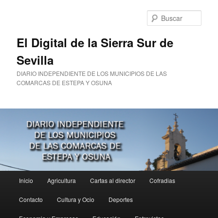
Ir
al
Busc
contenido
principal
El Digital de la Sierra Sur de
Sevilla
DIARIO INDEPENDIENTE DE LOS MUNICIPIOS DE LAS
COMARCAS DE ESTEPA Y OSUNA
Menú
Inicio
Agricultura
Cartas al director
Cofradias
principal
Contacto
Cultura y Ocio
Deportes