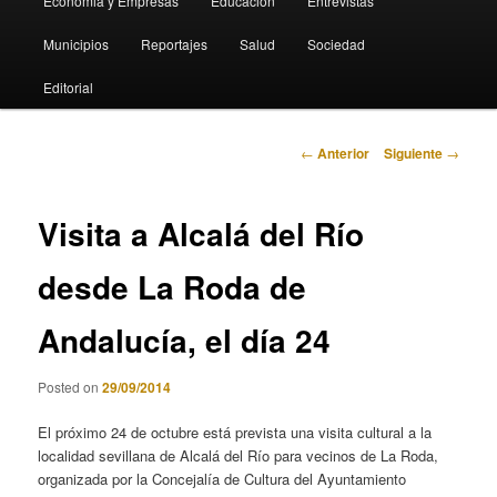
Economia y Empresas
Educación
Entrevistas
Municipios
Reportajes
Salud
Sociedad
Editorial
Navegación
←
Anterior
Siguiente
→
de
entradas
Visita a Alcalá del Río
desde La Roda de
Andalucía, el día 24
Posted on
29/09/2014
El próximo 24 de octubre está prevista una visita cultural a la
localidad sevillana de Alcalá del Río para vecinos de La Roda,
organizada por la Concejalía de Cultura del Ayuntamiento