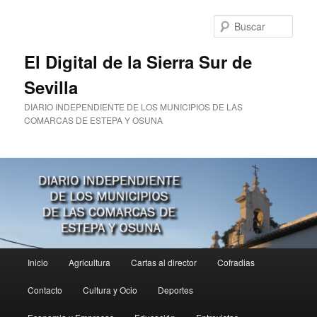
Ir
al
Busc
contenido
principal
El Digital de la Sierra Sur de
Sevilla
DIARIO INDEPENDIENTE DE LOS MUNICIPIOS DE LAS
COMARCAS DE ESTEPA Y OSUNA
Menú
Inicio
Agricultura
Cartas al director
Cofradias
principal
Contacto
Cultura y Ocio
Deportes