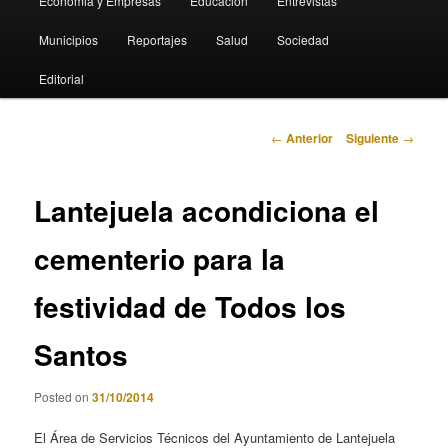
Economia y Empresas
Educación
Entrevistas
Municipios
Reportajes
Salud
Sociedad
Editorial
Navegación
←
Anterior
Siguiente
→
de
entradas
Lantejuela acondiciona el
cementerio para la
festividad de Todos los
Santos
Posted on
31/10/2014
El Área de Servicios Técnicos del Ayuntamiento de Lantejuela