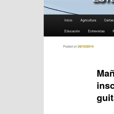
Menú
Inicio
Agricultura
Cartas 
principal
Educación
Entrevistas
Posted on
26/10/2014
Mañ
ins
gui