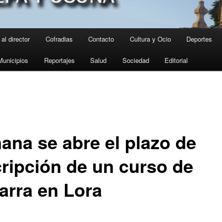
al director
Cofradias
Contacto
Cultura y Ocio
Deportes
Municipios
Reportajes
Salud
Sociedad
Editorial
ana se abre el plazo de
cripción de un curso de
tarra en Lora