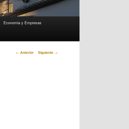
Economia y Empresas
Navegación
←
Anterior
Siguiente
→
de
entradas