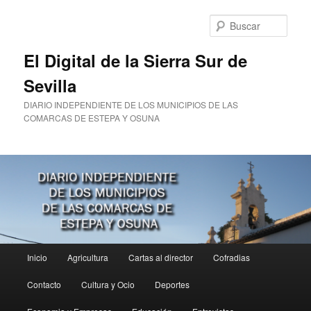
Ir
al
Busc
contenido
principal
El Digital de la Sierra Sur de
Sevilla
DIARIO INDEPENDIENTE DE LOS MUNICIPIOS DE LAS
COMARCAS DE ESTEPA Y OSUNA
Menú
Inicio
Agricultura
Cartas al director
Cofradias
principal
Contacto
Cultura y Ocio
Deportes