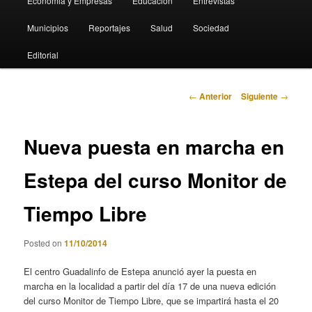
Economia y Empresas
Educación
Entrevistas
Municipios
Reportajes
Salud
Sociedad
Editorial
Navegación
←
Anterior
Siguiente
→
de
entradas
Nueva puesta en marcha en
Estepa del curso Monitor de
Tiempo Libre
Posted on
11/10/2014
El centro Guadalinfo de Estepa anunció ayer la puesta en
marcha en la localidad a partir del día 17 de una nueva edición
del curso Monitor de Tiempo Libre, que se impartirá hasta el 20