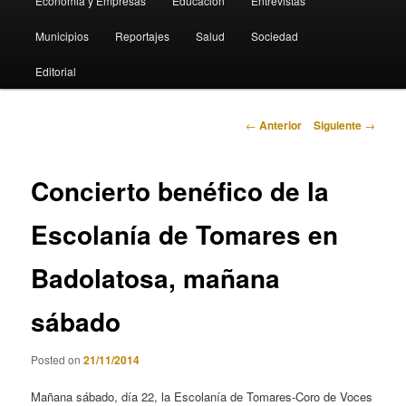
Economia y Empresas
Educación
Entrevistas
Municipios
Reportajes
Salud
Sociedad
Editorial
Navegación
←
Anterior
Siguiente
→
de
entradas
Concierto benéfico de la
Escolanía de Tomares en
Badolatosa, mañana
sábado
Posted on
21/11/2014
Mañana sábado, día 22, la Escolanía de Tomares-Coro de Voces