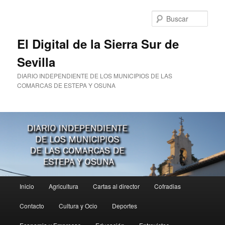
Ir
al
Busc
contenido
principal
El Digital de la Sierra Sur de
Sevilla
DIARIO INDEPENDIENTE DE LOS MUNICIPIOS DE LAS
COMARCAS DE ESTEPA Y OSUNA
Menú
Inicio
Agricultura
Cartas al director
Cofradias
principal
Contacto
Cultura y Ocio
Deportes