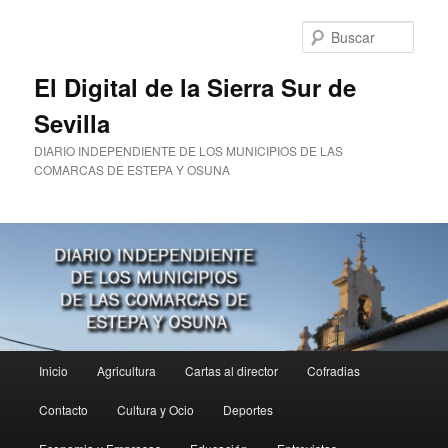
Ir
al
Busc
contenido
principal
El Digital de la Sierra Sur de
Sevilla
DIARIO INDEPENDIENTE DE LOS MUNICIPIOS DE LAS
COMARCAS DE ESTEPA Y OSUNA
Menú
Inicio
Agricultura
Cartas al director
Cofradias
principal
Contacto
Cultura y Ocio
Deportes