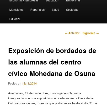
Economia y Empresas
Educación
Entrevistas
Municipios
Reportajes
Salud
Sociedad
Editorial
Navegación
←
Anterior
Siguiente
→
de
entradas
Exposición de bordados de
las alumnas del centro
cívico Mohedana de Osuna
Posted on
18/11/2014
Ayer lunes, 17 de noviembre, tuvo lugar en Osuna la
inauguración de una exposición de bordados en la Casa de la
Cultura ursaonense, muestra que podrá verse hasta el día 21 de