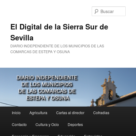
Ir
al
Busc
contenido
principal
El Digital de la Sierra Sur de
Sevilla
DIARIO INDEPENDIENTE DE LOS MUNICIPIOS DE LAS
COMARCAS DE ESTEPA Y OSUNA
Menú
Inicio
Agricultura
Cartas al director
Cofradias
principal
Contacto
Cultura y Ocio
Deportes