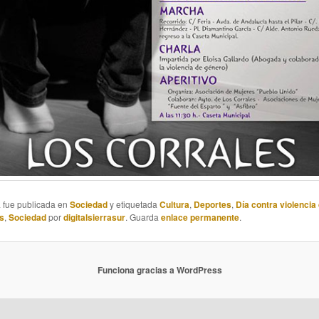
a fue publicada en
Sociedad
y etiquetada
Cultura
,
Deportes
,
Día contra violencia
s
,
Sociedad
por
digitalsierrasur
. Guarda
enlace permanente
.
Funciona gracias a WordPress