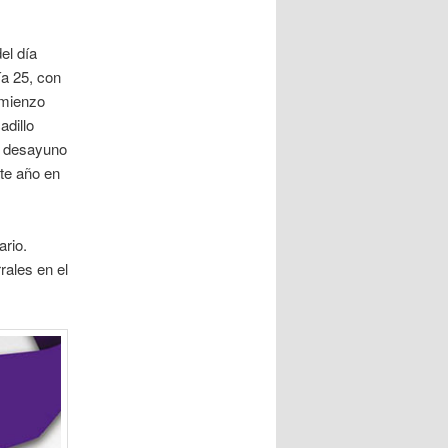
el día
ía 25, con
omienzo
adillo
un desayuno
te año en
ario.
rales en el