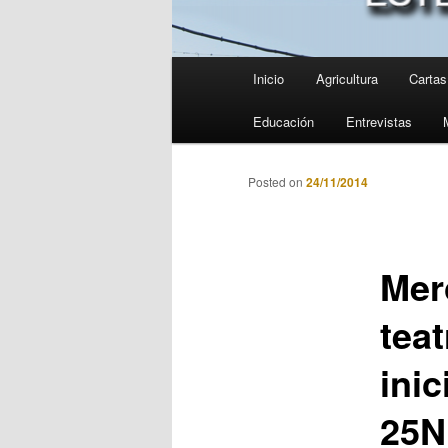
Menú
Inicio
Agricultura
Cartas 
principal
Educación
Entrevistas
Posted on
24/11/2014
Mer
tea
inic
25N