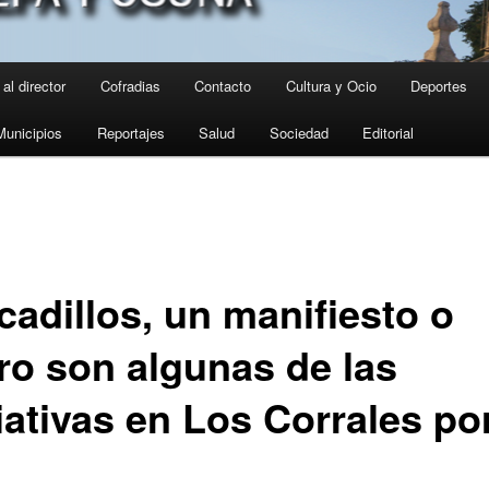
al director
Cofradias
Contacto
Cultura y Ocio
Deportes
Municipios
Reportajes
Salud
Sociedad
Editorial
cadillos, un manifiesto o
tro son algunas de las
iativas en Los Corrales por