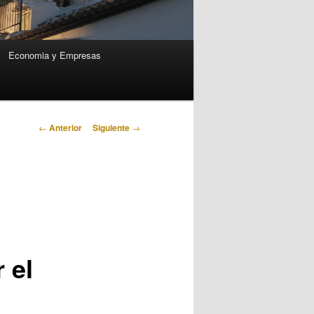
Economia y Empresas
Navegación
←
Anterior
Siguiente
→
de
entradas
 el