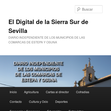
Ir
al
Busc
contenido
principal
El Digital de la Sierra Sur de
Sevilla
DIARIO INDEPENDIENTE DE LOS MUNICIPIOS DE LAS
COMARCAS DE ESTEPA Y OSUNA
Menú
Inicio
Agricultura
Cartas al director
Cofradias
principal
Contacto
Cultura y Ocio
Deportes