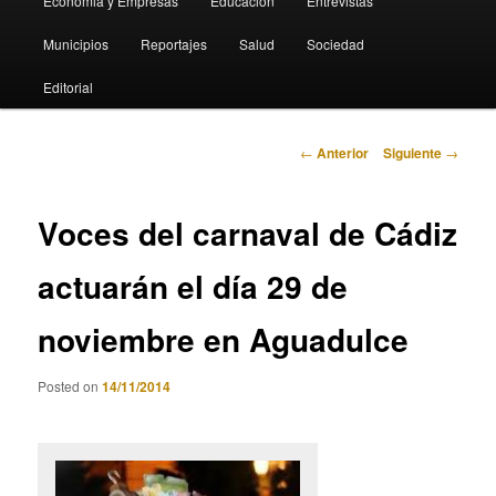
Economia y Empresas
Educación
Entrevistas
Municipios
Reportajes
Salud
Sociedad
Editorial
Navegación
←
Anterior
Siguiente
→
de
entradas
Voces del carnaval de Cádiz
actuarán el día 29 de
noviembre en Aguadulce
Posted on
14/11/2014