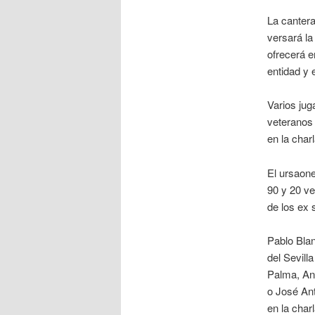
La cantera
versará la
ofrecerá e
entidad y 
Varios jug
veteranos 
en la charl
El ursaone
90 y 20 ve
de los ex 
Pablo Blan
del Sevill
Palma, An
o José Ant
en la charl