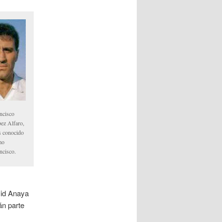
ncisco
ez Alfaro,
 conocido
mo
ncisco.
vid Anaya
án parte