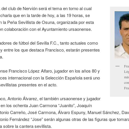
 del club de Nervión será el tema en torno al cual
 charla que en la tarde de hoy, a las 19 horas, se
n la Peña Sevillista de Osuna, organizada por esta
en colaboración con el Ayuntamiento ursaonense.
adores de fútbol del Sevilla F.C., tanto actuales como
y entre los que destaca Francisco, estarán presentes
a.
Fra
nse Francisco López Alfaro, jugador en los años 80 y
Lóp
más
ces internacional con la Selección Española será uno
co
sevillistas presentes en el acto.
Fra
co, Antonio Álvarez, el también ursaonense y jugador
a en los ochenta Juan Carmona “Juanito”, Joaquín
tonio Carreño, José Carmona, Álvaro Espuny, Manuel Sánchez, Da
onio Fernández “Jose” serán algunas otras de las figuras que tomar
a sobre la cantera sevillista.