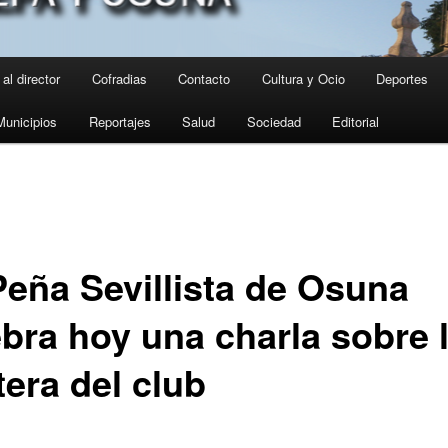
al director
Cofradias
Contacto
Cultura y Ocio
Deportes
Municipios
Reportajes
Salud
Sociedad
Editorial
Peña Sevillista de Osuna
ebra hoy una charla sobre 
tera del club