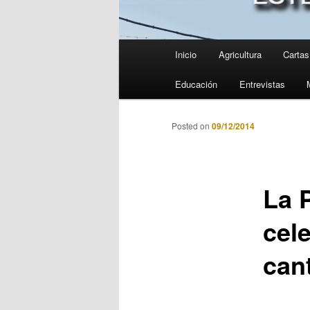
Menú
Inicio
Agricultura
Cartas 
principal
Educación
Entrevistas
Posted on
09/12/2014
La 
cel
can