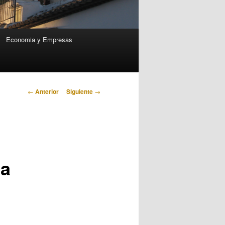
Economia y Empresas
Navegación
←
Anterior
Siguiente
→
de
entradas
la