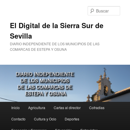
Ir
al
Busc
contenido
principal
El Digital de la Sierra Sur de
Sevilla
DIARIO INDEPENDIENTE DE LOS MUNICIPIOS DE LAS
COMARCAS DE ESTEPA Y OSUNA
Menú
Inicio
Agricultura
Cartas al director
Cofradias
principal
Contacto
Cultura y Ocio
Deportes