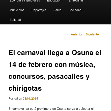
Economia y Empresas
Educación
Entrevistas
Municipios
Reportajes
Salud
Sociedad
Editorial
Navegación
←
Anterior
Siguiente
→
de
entradas
El carnaval llega a Osuna el
14 de febrero con música,
concursos, pasacalles y
chirigotas
Posted on
28/01/2015
El carnaval ya está próximo y en Osuna se va a celebrar el