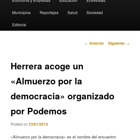
Economia y Empresas
Educación
Entrevistas
Municipios
Reportajes
Salud
Sociedad
Editorial
Navegación
←
Anterior
Siguiente
→
de
entradas
Herrera acoge un
«Almuerzo por la
democracia» organizado
por Podemos
Posted on
23/01/2015
«Almuerzo por la democracia» es el nombre del encuentro