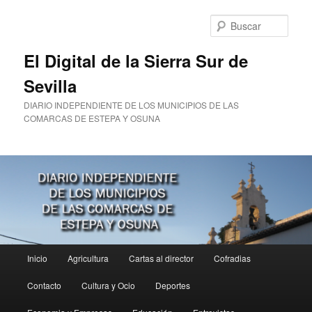
Ir
al
Busc
contenido
principal
El Digital de la Sierra Sur de
Sevilla
DIARIO INDEPENDIENTE DE LOS MUNICIPIOS DE LAS
COMARCAS DE ESTEPA Y OSUNA
Menú
Inicio
Agricultura
Cartas al director
Cofradias
principal
Contacto
Cultura y Ocio
Deportes