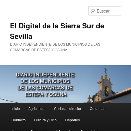
Ir
al
Busc
contenido
principal
El Digital de la Sierra Sur de
Sevilla
DIARIO INDEPENDIENTE DE LOS MUNICIPIOS DE LAS
COMARCAS DE ESTEPA Y OSUNA
Menú
Inicio
Agricultura
Cartas al director
Cofradias
principal
Contacto
Cultura y Ocio
Deportes