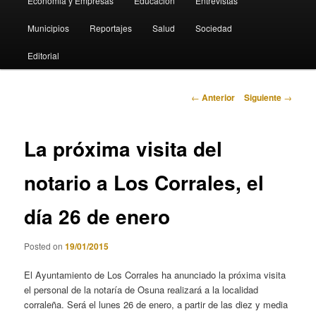
Economia y Empresas
Educación
Entrevistas
Municipios
Reportajes
Salud
Sociedad
Editorial
Navegación
←
Anterior
Siguiente
→
de
entradas
La próxima visita del
notario a Los Corrales, el
día 26 de enero
Posted on
19/01/2015
El Ayuntamiento de Los Corrales ha anunciado la próxima visita
el personal de la notaría de Osuna realizará a la localidad
corraleña. Será el lunes 26 de enero, a partir de las diez y media