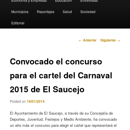
Economia y Empresas
Educación
Entrevistas
Municipios
Reportajes
Salud
Sociedad
Editorial
Navegación
←
Anterior
Siguiente
→
de
entradas
Convocado el concurso
para el cartel del Carnaval
2015 de El Saucejo
Posted on
19/01/2015
El Ayuntamiento de El Saucejo, a través de su Concejalía de
Deportes, Juventud, Festejos y Medio Ambiente, ha convocado
un año más el concurso para elegir el cartel que representará el