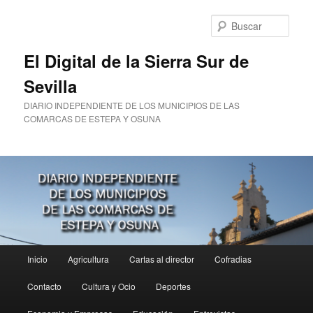
Ir
al
Busc
contenido
principal
El Digital de la Sierra Sur de
Sevilla
DIARIO INDEPENDIENTE DE LOS MUNICIPIOS DE LAS
COMARCAS DE ESTEPA Y OSUNA
Menú
Inicio
Agricultura
Cartas al director
Cofradias
principal
Contacto
Cultura y Ocio
Deportes