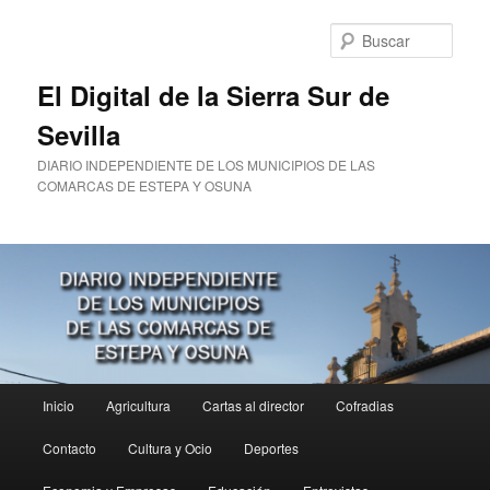
Ir
al
Busc
contenido
principal
El Digital de la Sierra Sur de
Sevilla
DIARIO INDEPENDIENTE DE LOS MUNICIPIOS DE LAS
COMARCAS DE ESTEPA Y OSUNA
Menú
Inicio
Agricultura
Cartas al director
Cofradias
principal
Contacto
Cultura y Ocio
Deportes