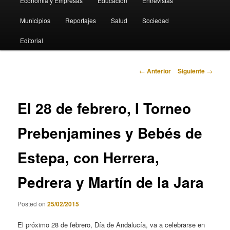
Economia y Empresas
Educación
Entrevistas
Municipios
Reportajes
Salud
Sociedad
Editorial
Navegación
←
Anterior
Siguiente
→
de
entradas
El 28 de febrero, I Torneo
Prebenjamines y Bebés de
Estepa, con Herrera,
Pedrera y Martín de la Jara
Posted on
25/02/2015
El próximo 28 de febrero, Día de Andalucía, va a celebrarse en