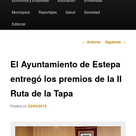
Economia y Empresas
Educación
Entrevistas
Municipios
Reportajes
Salud
Sociedad
Editorial
Navegación
←
Anterior
Siguiente
→
de
entradas
El Ayuntamiento de Estepa
entregó los premios de la II
Ruta de la Tapa
Posted on
23/04/2015