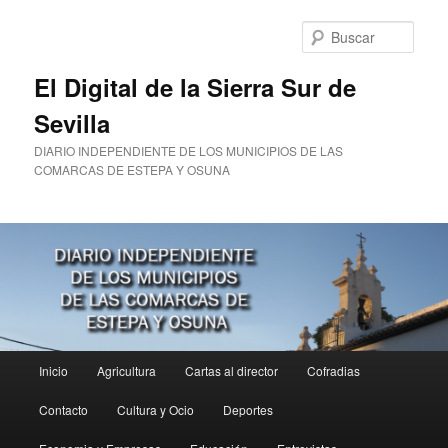
Ir
al
Busc
contenido
principal
El Digital de la Sierra Sur de
Sevilla
DIARIO INDEPENDIENTE DE LOS MUNICIPIOS DE LAS
COMARCAS DE ESTEPA Y OSUNA
Menú
Inicio
Agricultura
Cartas al director
Cofradias
principal
Contacto
Cultura y Ocio
Deportes