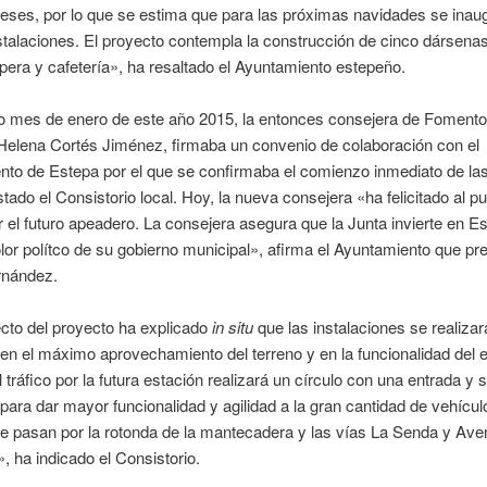
eses, por lo que se estima que para las próximas navidades se inau
talaciones. El proyecto contempla la construcción de cinco dársenas
pera y cafetería», ha resaltado el Ayuntamiento estepeño.
o mes de enero de este año 2015, la entonces consejera de Fomento
Helena Cortés Jiménez, firmaba un convenio de colaboración con el
to de Estepa por el que se confirmaba el comienzo inmediato de la
tado el Consistorio local. Hoy, la nueva consejera «ha felicitado al p
 el futuro apeadero. La consejera asegura que la Junta invierte en Es
olor polítco de su gobierno municipal», afirma el Ayuntamiento que pr
rnández.
ecto del proyecto ha explicado
in situ
que las instalaciones se realizar
n el máximo aprovechamiento del terreno y en la funcionalidad del e
l tráfico por la futura estación realizará un círculo con una entrada y s
 para dar mayor funcionalidad y agilidad a la gran cantidad de vehícu
e pasan por la rotonda de la mantecadera y las vías La Senda y Ave
, ha indicado el Consistorio.