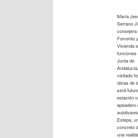
María Jes
Serrano J
consejera
Fomento 
Vivienda 
funciones 
Junta de
Andalucía
visitado h
obras de l
será futur
estación o
apeadero 
autobuses
Estepa, un
concreto d
una realid