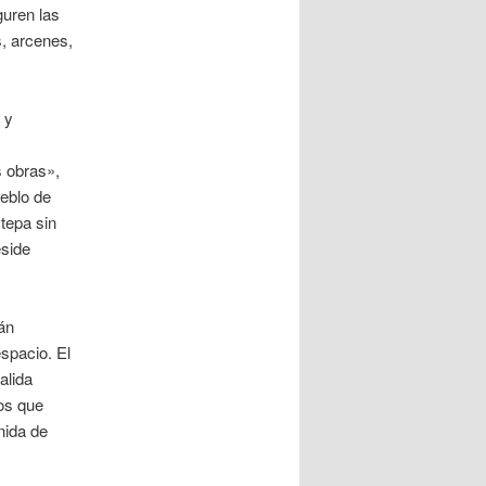
guren las
, arcenes,
 y
s obras»,
ueblo de
tepa sin
eside
án
spacio. El
alida
los que
nida de