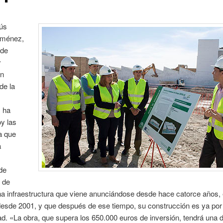
ús
iménez,
 de
y
en
de la
, ha
oy las
a que
a
de
 de
a infraestructura que viene anunciándose desde hace catorce años,
esde 2001, y que después de ese tiempo, su construcción es ya por 
ad. «La obra, que supera los 650.000 euros de inversión, tendrá una 