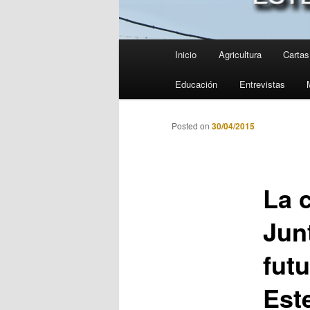
Menú
Inicio
Agricultura
Cartas 
principal
Educación
Entrevistas
Posted on
30/04/2015
La 
Junt
fut
Est