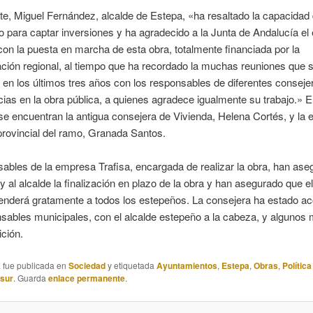
te, Miguel Fernández, alcalde de Estepa, «ha resaltado la capacidad 
o para captar inversiones y ha agradecido a la Junta de Andalucía el
on la puesta en marcha de esta obra, totalmente financiada por la
ción regional, al tiempo que ha recordado la muchas reuniones que 
en los últimos tres años con los responsables de diferentes conseje
as en la obra pública, a quienes agradece igualmente su trabajo.» E
e encuentran la antigua consejera de Vivienda, Helena Cortés, y la 
rovincial del ramo, Granada Santos.
ables de la empresa Trafisa, encargada de realizar la obra, han ase
y al alcalde la finalización en plazo de la obra y han asegurado que e
prenderá gratamente a todos los estepeños. La consejera ha estado 
sables municipales, con el alcalde estepeño a la cabeza, y algunos
ición.
a fue publicada en
Sociedad
y etiquetada
Ayuntamientos
,
Estepa
,
Obras
,
Política
asur
. Guarda
enlace permanente
.