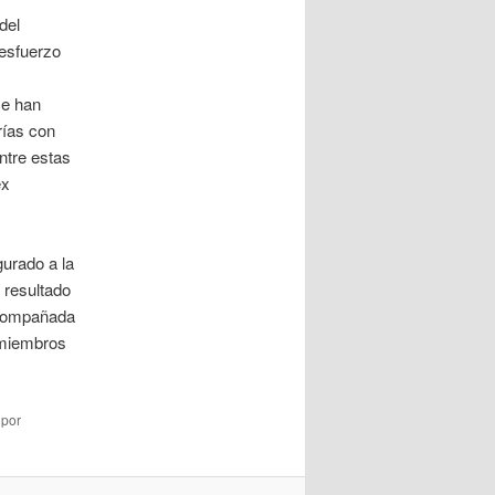
del
 esfuerzo
se han
rías con
ntre estas
ex
gurado a la
l resultado
acompañada
 miembros
por