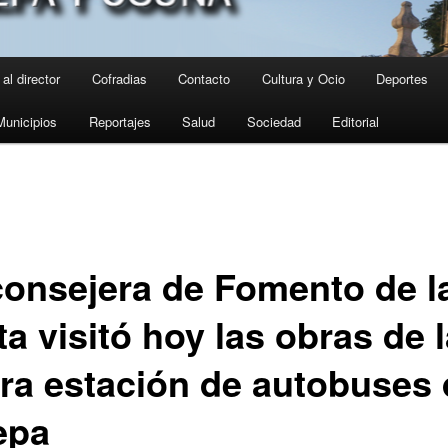
al director
Cofradias
Contacto
Cultura y Ocio
Deportes
Municipios
Reportajes
Salud
Sociedad
Editorial
consejera de Fomento de l
a visitó hoy las obras de 
ura estación de autobuses
epa