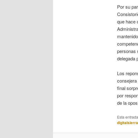
Por su par
Consistori
que hace c
Administra
mantenido 
competenci
personas s
delegada p
Los repons
consejera 
final sor
por respon
de la opos
Esta entrad
digitalsierr