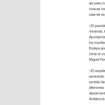
de siete m
nuevas ins
sala de es
«El pasad
Vivienda, 
Ayuntamien
ha manifes
Estepa por
mirar el c
Miguel Fe
«El arquit
pensando e
sentido de
diferentes
diariament
Andalucía»