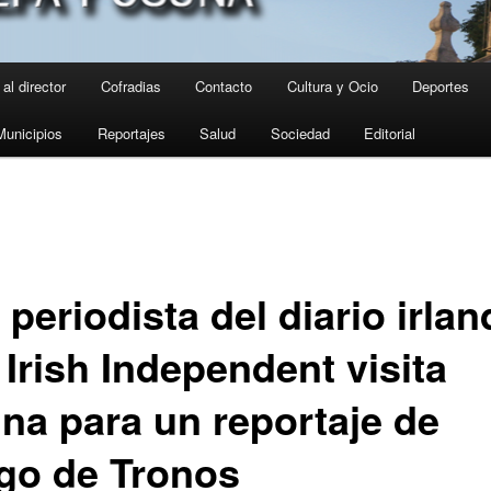
al director
Cofradias
Contacto
Cultura y Ocio
Deportes
Municipios
Reportajes
Salud
Sociedad
Editorial
periodista del diario irla
Irish Independent visita
na para un reportaje de
go de Tronos