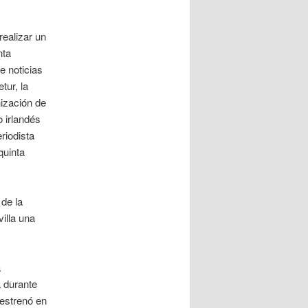
realizar un
nta
e noticias
tur, la
ización de
o irlandés
riodista
quinta
 de la
illa una
a
 durante
 estrenó en