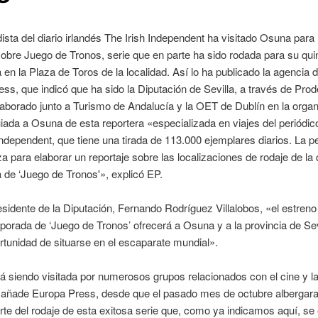
ista del diario irlandés The Irish Independent ha visitado Osuna para 
sobre Juego de Tronos, serie que en parte ha sido rodada para su qui
en la Plaza de Toros de la localidad. Así lo ha publicado la agencia d
ss, que indicó que ha sido la Diputación de Sevilla, a través de Prode
aborado junto a Turismo de Andalucía y la OET de Dublín en la organ
guiada a Osuna de esta reportera «especializada en viajes del periódic
Independent, que tiene una tirada de 113.000 ejemplares diarios. La pe
a para elaborar un reportaje sobre las localizaciones de rodaje de la 
de ‘Juego de Tronos'», explicó EP.
esidente de la Diputación, Fernando Rodríguez Villalobos, «el estreno
porada de ‘Juego de Tronos’ ofrecerá a Osuna y a la provincia de Sev
tunidad de situarse en el escaparate mundial».
 siendo visitada por numerosos grupos relacionados con el cine y l
, añade Europa Press, desde que el pasado mes de octubre albergara
rte del rodaje de esta exitosa serie que, como ya indicamos aquí, se