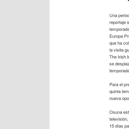
Una period
reportaje 
temporada 
Europa Pre
que ha col
la visita 
The Irish 
se desplaz
temporada 
Para el pr
quinta tem
nueva opor
Osuna está
televisión
15 días pa