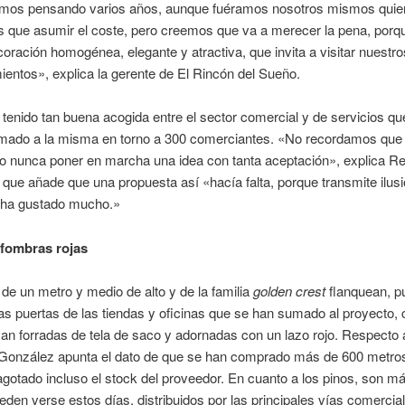
amos pensando varios años, aunque fuéramos nosotros mismos qui
 que asumir el coste, pero creemos que va a merecer la pena, porqu
oración homogénea, elegante y atractiva, que invita a visitar nuestro
ientos», explica la gerente de El Rincón del Sueño.
 tenido tan buena acogida entre el sector comercial y de servicios que,
mado a la misma en torno a 300 comerciantes. «No recordamos que
o nunca poner en marcha una idea con tanta aceptación», explica 
que añade que una propuesta así «hacía falta, porque transmite ilusi
 ha gustado mucho.»
lfombras rojas
de un metro y medio de alto y de la familia
golden crest
flanquean, p
las puertas de las tiendas y oficinas que se han sumado al proyecto,
n forradas de tela de saco y adornadas con un lazo rojo. Respecto a
 González apunta el dato de que se han comprado más de 600 metro
gotado incluso el stock del proveedor. En cuanto a los pinos, son m
eden verse estos días, distribuidos por las principales vías comercia