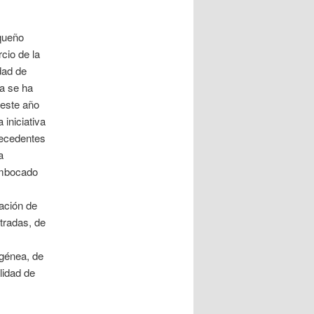
queño
cio de la
dad de
a se ha
 este año
 iniciativa
recedentes
a
mbocado
ación de
ntradas, de
génea, de
alidad de