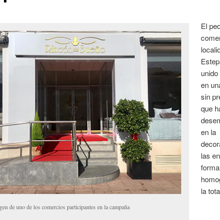
El pe
comer
locali
Estep
unido
en una
sin p
que h
dese
en la
decor
las e
forma
homo
la tot
gen de uno de los comercios participantes en la campaña