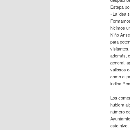
Estepa po
«La idea s
Formamos
hicimos un
Niño Ansel
para poten
visitantes,
además, q
general, a
valiosos c
como el pa
indica Re
Los comerc
hubiera al
número de
Ayuntamie
este nivel