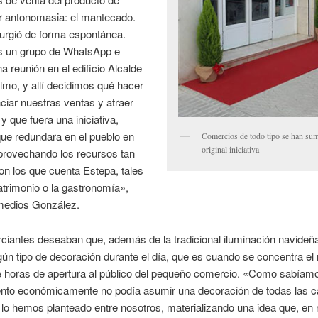
r antonomasia: el mantecado.
urgió de forma espontánea.
 un grupo de WhatsApp e
a reunión en el edificio Alcalde
mo, y allí decidimos qué hacer
ciar nuestras ventas y atraer
 y que fuera una iniciativa,
ue redundara en el pueblo en
Comercios de todo tipo se han sum
original iniciativa
provechando los recursos tan
on los que cuenta Estepa, tales
trimonio o la gastronomía»,
medios González.
iantes deseaban que, además de la tradicional iluminación navideña
gún tipo de decoración durante el día, que es cuando se concentra e
 horas de apertura al público del pequeño comercio. «Como sabíamo
nto económicamente no podía asumir una decoración de todas las ca
, lo hemos planteado entre nosotros, materializando una idea que, en 