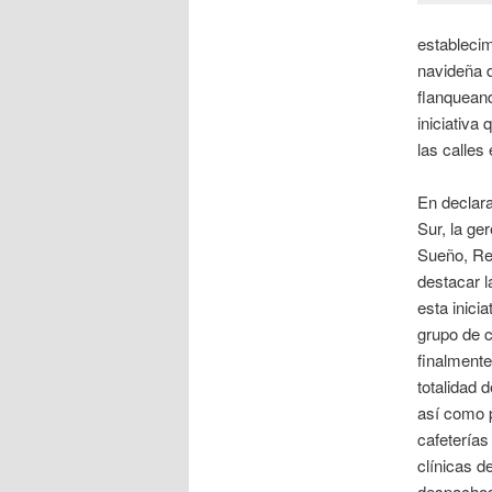
establecim
navideña d
flanqueand
iniciativa
las calles
En declara
Sur, la ge
Sueño, Re
destacar l
esta inici
grupo de c
finalmente
totalidad 
así como p
cafeterías
clínicas d
despachos