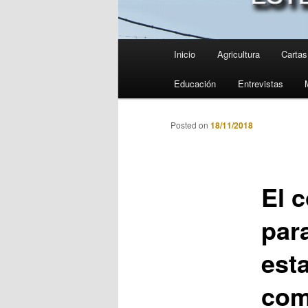
Menú
Inicio
Agricultura
Cartas 
principal
Educación
Entrevistas
Posted on
18/11/2018
El 
par
est
com