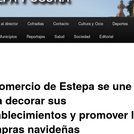
al director
Cofradias
Contacto
Cultura y Ocio
Deportes
Municipios
Reportajes
Salud
Sociedad
Editorial
comercio de Estepa se une
a decorar sus
ablecimientos y promover 
pras navideñas