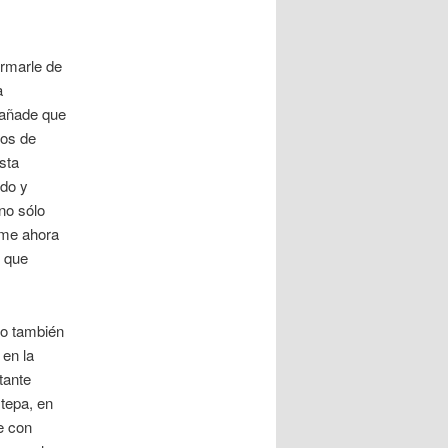
ormarle de
a
 añade que
tos de
sta
do y
no sólo
ime ahora
, que
po también
 en la
tante
tepa, en
e con