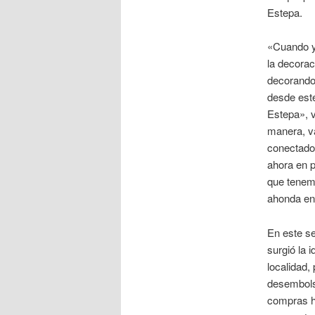
Estepa.
«Cuando ya
la decora
decorando
desde est
Estepa», v
manera, v
conectado,
ahora en 
que tenem
ahonda en 
En este se
surgió la 
localidad,
desembols
compras he