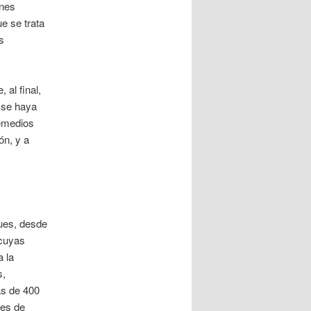
enes
e se trata
s
 al final,
 se haya
Remedios
ón, y a
ues, desde
 cuyas
 la
s,
ás de 400
les de