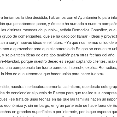
 teníamos la idea decidida, hablamos con el Ayuntamiento para inf
ción que pensábamos poner, y éste se ha sumado a nuestra campañ
 las distintas rotondas del pueblo», señala Remedios González, que
e grupo de comerciantes, que se ha dado por llamar «Ideas y proyec
an a surgir nuevas ideas en el futuro. «Ya que nos hemos unido de e
amos a aprovechar para que el comercio de Estepa se encuentre uni
 y se planteen ideas de este tipo también para otras fechas del año, 
pre-Navidad, porque nuestro deseo es seguir captando clientes, máx
os una competencia tan fuerte como es internet», explica Remedios
la idea de que «tenemos que hacer unión para hacer fuerza».
ntido, nuestra interlocutora comenta, asimismo, que desde este gru
idea de concienciar al pueblo de Estepa para que realice sus compras
 pues «se trata de unas fechas en las que las familias hacen un impor
o económico y, sin embargo, en gran parte éste se hace fuera de Es
chas en grandes superificies o por internet», por lo que esperan qu