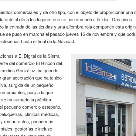
ientos comerciales y de otro tipo, con el objeto de proporcionar una
urante el día a los lugares que se han sumado a la idea. Dos pinos
o la entrada de las tiendas y una alfombra roja componen esta origin
 que se puso en marcha el pasado jueves 16 de noviembre y que podr
 estepeñas hasta el final de la Navidad.
ciones a El Digital de la Sierra
rente del comercio El Rincón del
medios González, ha querido
a gran aceptación que ha tenido
ativa, surgida de un pequeño
omerciantes, pero a la que
 se ha sumado la práctica
del pequeño comercio estepeño,
eluquerías, clínicas médicas,
 y restaurantes, panaderías,
entales, gestorías e incluso
 de venta del producto de