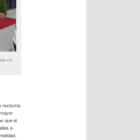
ado a la
 nocturna,
l mayor
s que el
lles a
realidad,