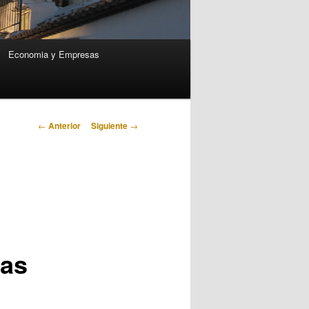
Economia y Empresas
Navegación
←
Anterior
Siguiente
→
de
entradas
las