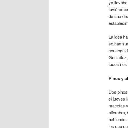
ya lleváb
tuviéramos
de una dec
establecim
La idea ha
se han su
conseguid
González, 
todos nos
Pinos y a
Dos pinos 
el jueves 
macetas va
alfombra,
habiendo a
los que pu