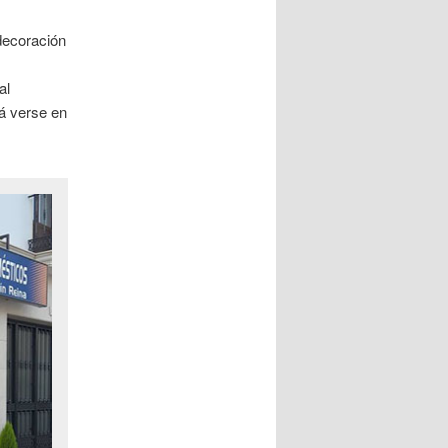
 decoración
al
á verse en