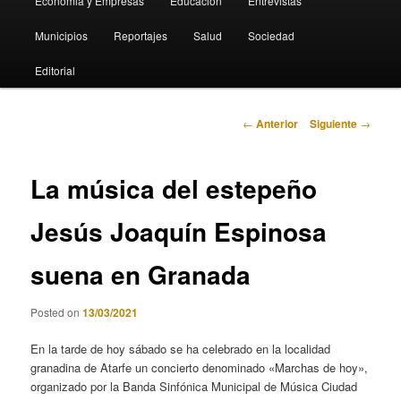
Economia y Empresas
Educación
Entrevistas
Municipios
Reportajes
Salud
Sociedad
Editorial
Navegación
←
Anterior
Siguiente
→
de
entradas
La música del estepeño
Jesús Joaquín Espinosa
suena en Granada
Posted on
13/03/2021
En la tarde de hoy sábado se ha celebrado en la localidad
granadina de Atarfe un concierto denominado «Marchas de hoy»,
organizado por la Banda Sinfónica Municipal de Música Ciudad