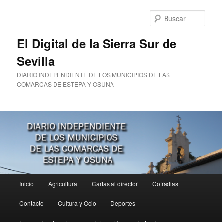
Ir
al
Busc
contenido
principal
El Digital de la Sierra Sur de
Sevilla
DIARIO INDEPENDIENTE DE LOS MUNICIPIOS DE LAS
COMARCAS DE ESTEPA Y OSUNA
Menú
Inicio
Agricultura
Cartas al director
Cofradias
principal
Contacto
Cultura y Ocio
Deportes