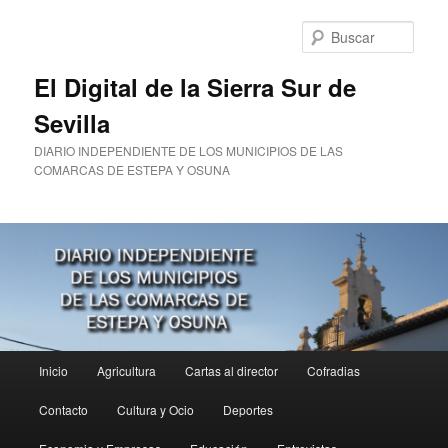
Ir
al
Busc
contenido
principal
El Digital de la Sierra Sur de
Sevilla
DIARIO INDEPENDIENTE DE LOS MUNICIPIOS DE LAS
COMARCAS DE ESTEPA Y OSUNA
Menú
Inicio
Agricultura
Cartas al director
Cofradias
principal
Contacto
Cultura y Ocio
Deportes