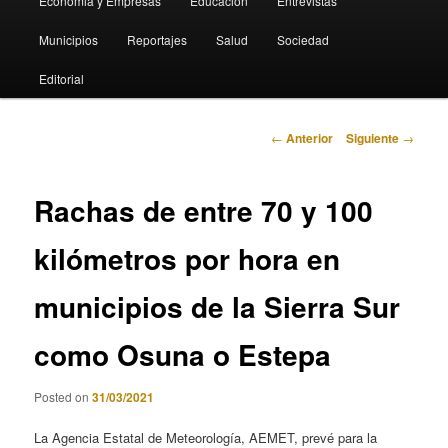
Economia y Empresas
Educación
Entrevistas
Municipios
Reportajes
Salud
Sociedad
Editorial
Navegación
←
Anterior
Siguiente
→
de
entradas
Rachas de entre 70 y 100
kilómetros por hora en
municipios de la Sierra Sur
como Osuna o Estepa
Posted on
31/03/2021
La Agencia Estatal de Meteorología, AEMET, prevé para la