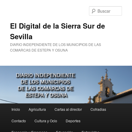
Ir
al
Busc
contenido
principal
El Digital de la Sierra Sur de
Sevilla
DIARIO INDEPENDIENTE DE LOS MUNICIPIOS DE LAS
COMARCAS DE ESTEPA Y OSUNA
Menú
Inicio
Agricultura
Cartas al director
Cofradias
principal
Contacto
Cultura y Ocio
Deportes