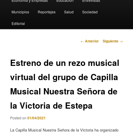
Economia y Empresas
Educación
Entrevistas
Municipios
Reportajes
Salud
Sociedad
Editorial
Navegación
←
Anterior
Siguiente
→
de
entradas
Estreno de un rezo musical
virtual del grupo de Capilla
Musical Nuestra Señora de
la Victoria de Estepa
Posted on
01/04/2021
La Capilla Musical Nuestra Señora de la Victoria ha organizado