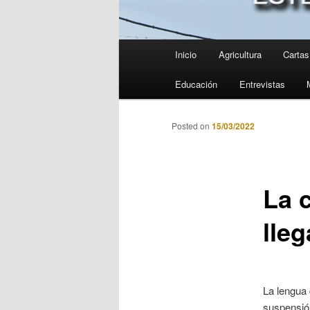
Menú
Inicio
Agricultura
Cartas 
principal
Educación
Entrevistas
Posted on
15/03/2022
La 
lleg
La lengua 
suspensió