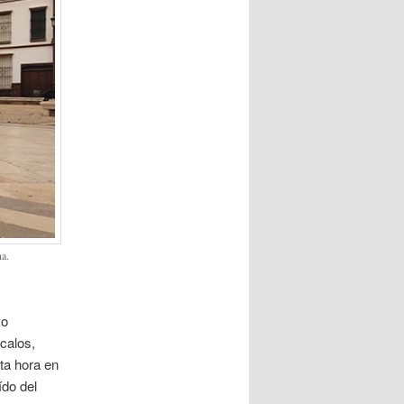
na.
vo
calos,
ta hora en
ído del