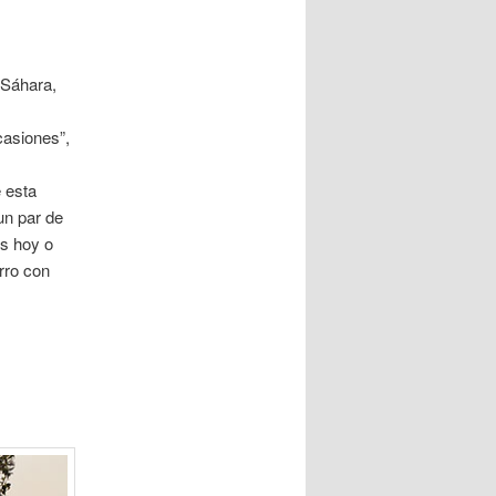
 Sáhara,
asiones”,
 esta
un par de
es hoy o
rro con