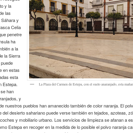
to y la
e las
l Sáhara y
rasca Celia
que penetre
nsula ha
mbién a la
 la Sierra
 puede
e en estas
adas esta
 Estepa.
La Plaza del Carmen de Estepa, con el suelo anaranjado, esta maña
 se han
ranjados, y
 de nuestros pueblos han amanecido también de color naranja. El pol
 del desierto sahariano puede verse también en tejados, azoteas, zó
coches y mobiliario urbano. Los servicios de limpieza se afanan a es
mo Estepa en recoger en la medida de lo posible el polvo naranja ca