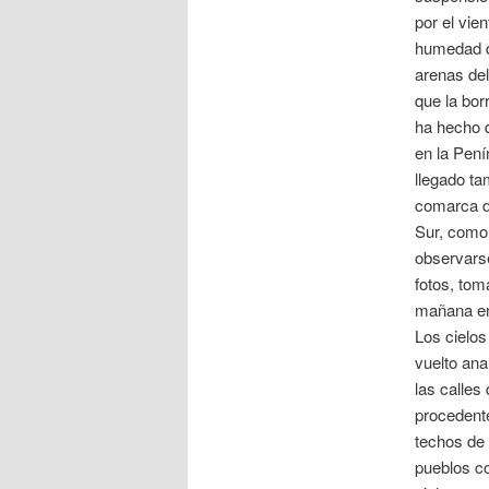
por el vien
humedad d
arenas de
que la bor
ha hecho 
en la Pení
llegado ta
comarca de
Sur, como
observars
fotos, tom
mañana en
Los cielos
vuelto ana
las calles
procedente
techos de 
pueblos co