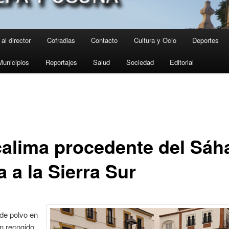
al director
Cofradias
Contacto
Cultura y Ocio
Deportes
Municipios
Reportajes
Salud
Sociedad
Editorial
calima procedente del Sáh
a a la Sierra Sur
de polvo en
n recogido