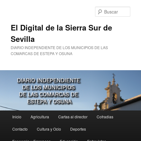
Ir
Ir
al
al
Busc
contenido
contenido
principal
secundario
El Digital de la Sierra Sur de
Sevilla
DIARIO INDEPENDIENTE DE LOS MUNICIPIOS DE LAS
COMARCAS DE ESTEPA Y OSUNA
Menú
Inicio
Agricultura
Cartas al director
Cofradias
principal
Contacto
Cultura y Ocio
Deportes