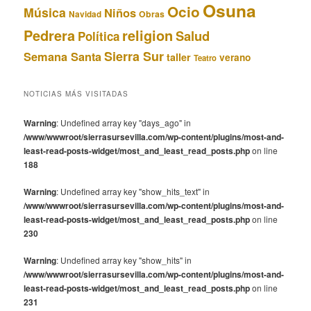
Osuna
Ocio
Música
Niños
Obras
Navidad
Pedrera
religion
Salud
Política
Sierra Sur
Semana Santa
taller
verano
Teatro
NOTICIAS MÁS VISITADAS
Warning
: Undefined array key "days_ago" in
/www/wwwroot/sierrasursevilla.com/wp-content/plugins/most-and-
least-read-posts-widget/most_and_least_read_posts.php
on line
188
Warning
: Undefined array key "show_hits_text" in
/www/wwwroot/sierrasursevilla.com/wp-content/plugins/most-and-
least-read-posts-widget/most_and_least_read_posts.php
on line
230
Warning
: Undefined array key "show_hits" in
/www/wwwroot/sierrasursevilla.com/wp-content/plugins/most-and-
least-read-posts-widget/most_and_least_read_posts.php
on line
231