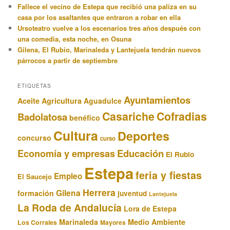
Fallece el vecino de Estepa que recibió una paliza en su
casa por los asaltantes que entraron a robar en ella
Ursoteatro vuelve a los escenarios tres años después con
una comedia, esta noche, en Osuna
Gilena, El Rubio, Marinaleda y Lantejuela tendrán nuevos
párrocos a partir de septiembre
ETIQUETAS
Ayuntamientos
Aceite
Agricultura
Aguadulce
Casariche
Cofradias
Badolatosa
benéfico
Cultura
Deportes
concurso
curso
Educación
Economía y empresas
El Rubio
Estepa
feria y fiestas
Empleo
El Saucejo
Herrera
Gilena
formación
juventud
Lantejuela
La Roda de Andalucía
Lora de Estepa
Marinaleda
Medio Ambiente
Los Corrales
Mayores