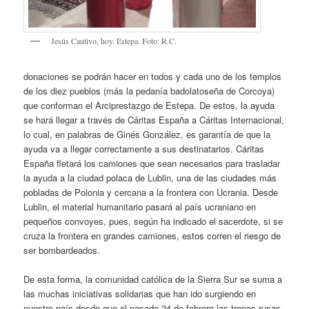
Jesús Cautivo, hoy. Estepa. Foto: R.C.
donaciones se podrán hacer en todos y cada uno de los templos
de los diez pueblos (más la pedanía badolatoseña de Corcoya)
que conforman el Arciprestazgo de Estepa. De estos, la ayuda
se hará llegar a través de Cáritas España a Cáritas Internacional,
lo cual, en palabras de Ginés González, es garantía de que la
ayuda va a llegar correctamente a sus destinatarios. Cáritas
España fletará los camiones que sean necesarios para trasladar
la ayuda a la ciudad polaca de Lublin, una de las ciudades más
pobladas de Polonia y cercana a la frontera con Ucrania. Desde
Lublin, el material humanitario pasará al país ucraniano en
pequeños convoyes, pues, según ha indicado el sacerdote, si se
cruza la frontera en grandes camiones, estos corren el riesgo de
ser bombardeados.
De esta forma, la comunidad católica de la Sierra Sur se suma a
las muchas iniciativas solidarias que han ido surgiendo en
nuestro país desde que el pasado 24 de febrero las tropas rusas