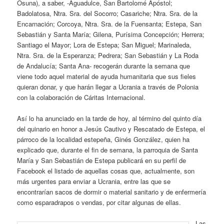
Osuna), a saber, -Aguadulce, San Bartolomé Apóstol;
Badolatosa, Ntra. Sra. del Socorro; Casariche; Ntra. Sra. de la
Encarnación; Corcoya, Ntra. Sra. de la Fuensanta; Estepa, San
Sebastián y Santa María; Gilena, Purísima Concepción; Herrera;
Santiago el Mayor; Lora de Estepa; San Miguel; Marinaleda,
Ntra. Sra. de la Esperanza; Pedrera; San Sebastián y La Roda
de Andalucía; Santa Ana- recogerán durante la semana que
viene todo aquel material de ayuda humanitaria que sus fieles
quieran donar, y que harán llegar a Ucrania a través de Polonia
con la colaboración de Cáritas Internacional.
Así lo ha anunciado en la tarde de hoy, al término del quinto día
del quinario en honor a Jesús Cautivo y Rescatado de Estepa, el
párroco de la localidad estepeña, Ginés González, quien ha
explicado que, durante el fin de semana, la parroquia de Santa
María y San Sebastián de Estepa publicará en su perfil de
Facebook el listado de aquellas cosas que, actualmente, son
más urgentes para enviar a Ucrania, entre las que se
encontrarían sacos de dormir o material sanitario y de enfermería
como esparadrapos o vendas, por citar algunas de ellas.
Las