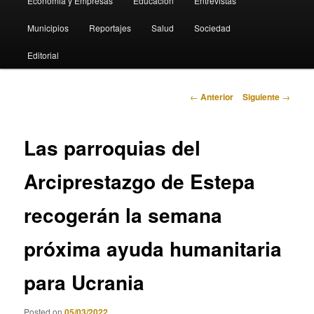
Economia y Empresas
Educación
Entrevistas
Municipios
Reportajes
Salud
Sociedad
Editorial
Navegación
←
Anterior
Siguiente
→
de
entradas
Las parroquias del
Arciprestazgo de Estepa
recogerán la semana
próxima ayuda humanitaria
para Ucrania
Posted on
05/03/2022