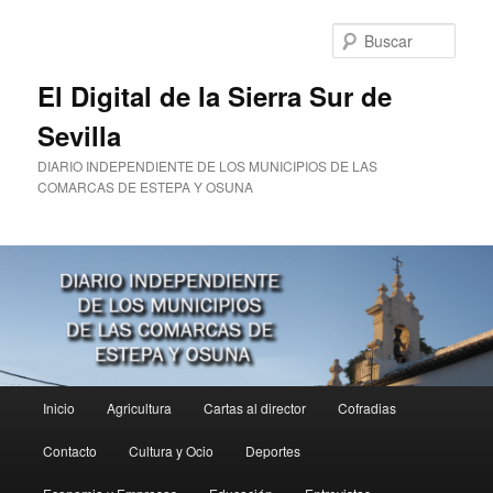
Ir
al
Busc
contenido
principal
El Digital de la Sierra Sur de
Sevilla
DIARIO INDEPENDIENTE DE LOS MUNICIPIOS DE LAS
COMARCAS DE ESTEPA Y OSUNA
Menú
Inicio
Agricultura
Cartas al director
Cofradias
principal
Contacto
Cultura y Ocio
Deportes