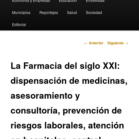
Economia y Empresas
Educación
Entrevistas
Municipios
Reportajes
Salud
Sociedad
Editorial
Navegación
←
Anterior
Siguiente
→
de
entradas
La Farmacia del siglo XXI:
dispensación de medicinas,
asesoramiento y
consultoría, prevención de
riesgos laborales, atención