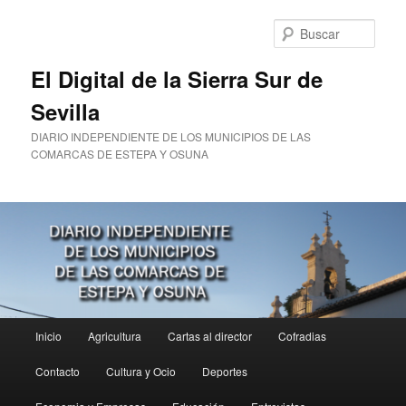
Ir
Ir
al
al
Busc
contenido
contenido
principal
secundario
El Digital de la Sierra Sur de
Sevilla
DIARIO INDEPENDIENTE DE LOS MUNICIPIOS DE LAS
COMARCAS DE ESTEPA Y OSUNA
Menú
Inicio
Agricultura
Cartas al director
Cofradias
principal
Contacto
Cultura y Ocio
Deportes