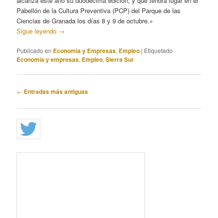
alcanza este año su duodécima edición, y que tendrá lugar en el
Pabellón de la Cultura Preventiva (PCP) del Parque de las
Ciencias de Granada los días 8 y 9 de octubre.»
Sigue leyendo
→
Publicado en
Economia y Empresas
,
Empleo
|
Etiquetado
Economía y empresas
,
Empleo
,
Sierra Sur
Navegación
←
Entradas más antiguas
de
entradas