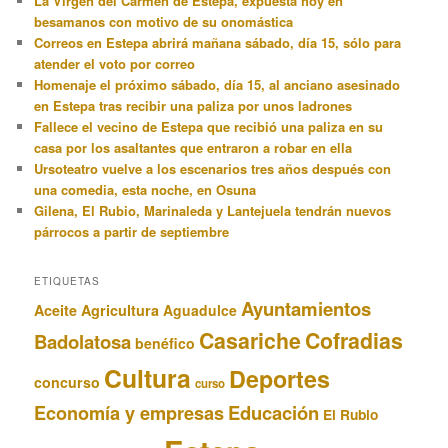
La Virgen del Carmen de Estepa, expuesta hoy en
besamanos con motivo de su onomástica
Correos en Estepa abrirá mañana sábado, día 15, sólo para
atender el voto por correo
Homenaje el próximo sábado, día 15, al anciano asesinado
en Estepa tras recibir una paliza por unos ladrones
Fallece el vecino de Estepa que recibió una paliza en su
casa por los asaltantes que entraron a robar en ella
Ursoteatro vuelve a los escenarios tres años después con
una comedia, esta noche, en Osuna
Gilena, El Rubio, Marinaleda y Lantejuela tendrán nuevos
párrocos a partir de septiembre
ETIQUETAS
Ayuntamientos
Aceite
Agricultura
Aguadulce
Casariche
Cofradias
Badolatosa
benéfico
Cultura
Deportes
concurso
curso
Educación
Economía y empresas
El Rubio