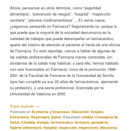
Ahora, pensemos en otros términos, como “seguridad
alimentaria”, “prevención de riesgos”, “hospital”, “inspección
sanitaria”, “piensos medicamentosos”… En estos casos,
¿seguimos pensando en Farmacia? Seguramente no, porque lo
que puede que la mayoría de la sociedad desconozca es la
variedad de trabajos que puede desempeñar un farmacéutico,
aparte del clásico de atención al paciente al frente de una oficina
de Farmacia. En este reportaje, vamos a hablar de algunas de
las salidas profesionales de Farmacia menos conocidas, sin
olvidarnos de la salida más habitual, y para ello, hemos hablado
con seis licenciados en Farmacia; cinco de la promoción 1996-
2001 de la Facultad de Farmacia de la Universidad de Sevilla
(que han cumplido ya sus 20 años de farmacéuticos, ejerciendo
su profesión), y una sexta profesional, licenciada por la
Universidad de Valencia en 2005.
Sigue leyendo
→
Publicado en
Economia y Empresas
,
Educación
,
Empleo
,
Entrevistas
,
Reportajes
,
Salud
|
Etiquetado
calidad
,
Consejería de
Salud
,
Córdoba
,
Estepa
,
farmacéutico
,
farmacia
,
ganadería
,
higiene alimentaria
,
Hospital
,
inspección
,
inspectores
,
Macarena
,