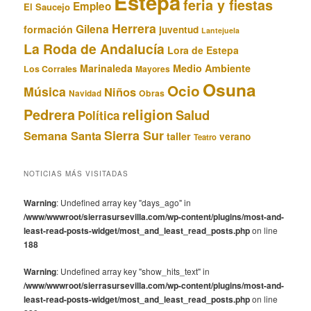
Estepa
feria y fiestas
Empleo
El Saucejo
Herrera
Gilena
formación
juventud
Lantejuela
La Roda de Andalucía
Lora de Estepa
Marinaleda
Medio Ambiente
Los Corrales
Mayores
Osuna
Ocio
Música
Niños
Obras
Navidad
Pedrera
religion
Salud
Política
Sierra Sur
Semana Santa
taller
verano
Teatro
NOTICIAS MÁS VISITADAS
Warning
: Undefined array key "days_ago" in
/www/wwwroot/sierrasursevilla.com/wp-content/plugins/most-and-
least-read-posts-widget/most_and_least_read_posts.php
on line
188
Warning
: Undefined array key "show_hits_text" in
/www/wwwroot/sierrasursevilla.com/wp-content/plugins/most-and-
least-read-posts-widget/most_and_least_read_posts.php
on line