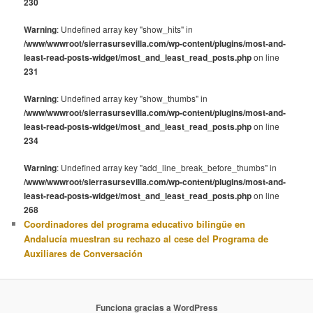
230
Warning
: Undefined array key "show_hits" in
/www/wwwroot/sierrasursevilla.com/wp-content/plugins/most-and-
least-read-posts-widget/most_and_least_read_posts.php
on line
231
Warning
: Undefined array key "show_thumbs" in
/www/wwwroot/sierrasursevilla.com/wp-content/plugins/most-and-
least-read-posts-widget/most_and_least_read_posts.php
on line
234
Warning
: Undefined array key "add_line_break_before_thumbs" in
/www/wwwroot/sierrasursevilla.com/wp-content/plugins/most-and-
least-read-posts-widget/most_and_least_read_posts.php
on line
268
Coordinadores del programa educativo bilingüe en
Andalucía muestran su rechazo al cese del Programa de
Auxiliares de Conversación
Funciona gracias a WordPress