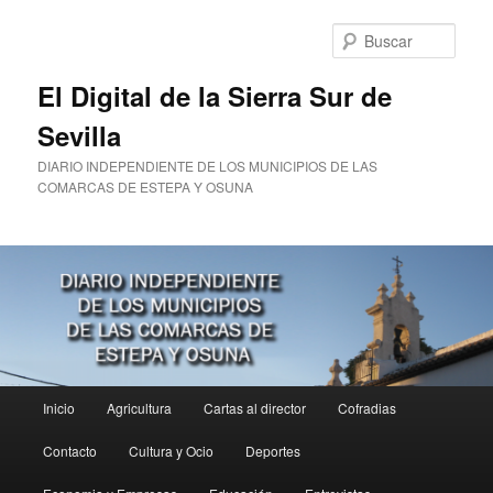
Ir
al
Busc
contenido
principal
El Digital de la Sierra Sur de
Sevilla
DIARIO INDEPENDIENTE DE LOS MUNICIPIOS DE LAS
COMARCAS DE ESTEPA Y OSUNA
Menú
Inicio
Agricultura
Cartas al director
Cofradias
principal
Contacto
Cultura y Ocio
Deportes