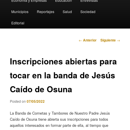
Economia y Empresas
Educación
Entrevistas
Municipios
Reportajes
Salud
Sociedad
Editorial
Navegación
←
Anterior
Siguiente
→
de
entradas
Inscripciones abiertas para
tocar en la banda de Jesús
Caído de Osuna
Posted on
07/05/2022
La Banda de Cornetas y Tambores de Nuestro Padre Jesús
Caído de Osuna tiene abierta sus inscripciones para todos
aquellos interesados en formar parte de ella, al tiempo que