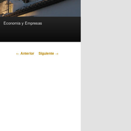
Economia y Empresas
Navegación
←
Anterior
Siguiente
→
de
entradas