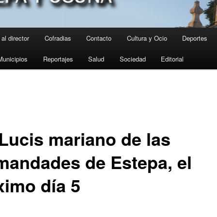
al director
Cofradias
Contacto
Cultura y Ocio
Deportes
Municipios
Reportajes
Salud
Sociedad
Editorial
 Lucis mariano de las
mandades de Estepa, el
ximo día 5