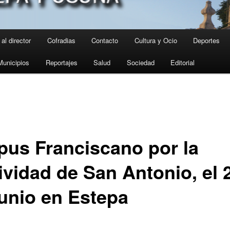
al director
Cofradias
Contacto
Cultura y Ocio
Deportes
Municipios
Reportajes
Salud
Sociedad
Editorial
pus Franciscano por la
ividad de San Antonio, el 
junio en Estepa