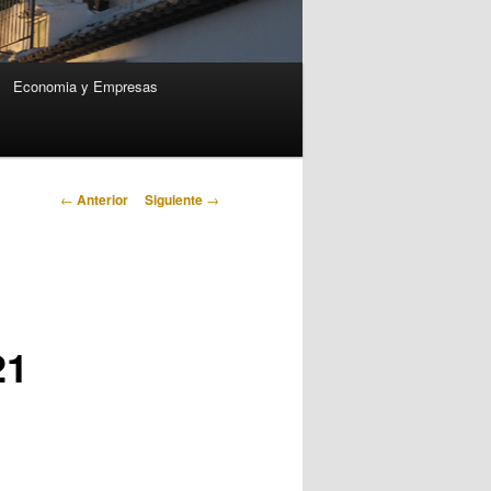
Economia y Empresas
Navegación
←
Anterior
Siguiente
→
de
entradas
21