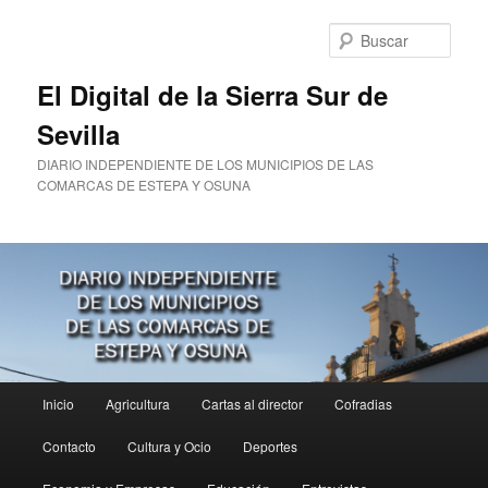
Ir
al
Busc
contenido
principal
El Digital de la Sierra Sur de
Sevilla
DIARIO INDEPENDIENTE DE LOS MUNICIPIOS DE LAS
COMARCAS DE ESTEPA Y OSUNA
Menú
Inicio
Agricultura
Cartas al director
Cofradias
principal
Contacto
Cultura y Ocio
Deportes