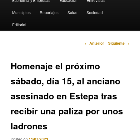
Economia y Empresas
Educación
Entrevistas
Municipios
Reportajes
Salud
Sociedad
Editorial
Navegación
←
Anterior
Siguiente
→
de
entradas
Homenaje el próximo
sábado, día 15, al anciano
asesinado en Estepa tras
recibir una paliza por unos
ladrones
Posted on
11/07/2023