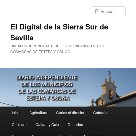
Ir
Ir
al
al
Busc
contenido
contenido
principal
secundario
El Digital de la Sierra Sur de
Sevilla
DIARIO INDEPENDIENTE DE LOS MUNICIPIOS DE LAS
COMARCAS DE ESTEPA Y OSUNA
Menú
Inicio
Agricultura
Cartas al director
Cofradias
principal
Contacto
Cultura y Ocio
Deportes