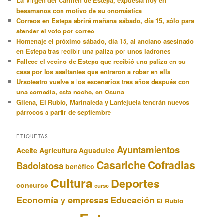
La Virgen del Carmen de Estepa, expuesta hoy en
besamanos con motivo de su onomástica
Correos en Estepa abrirá mañana sábado, día 15, sólo para
atender el voto por correo
Homenaje el próximo sábado, día 15, al anciano asesinado
en Estepa tras recibir una paliza por unos ladrones
Fallece el vecino de Estepa que recibió una paliza en su
casa por los asaltantes que entraron a robar en ella
Ursoteatro vuelve a los escenarios tres años después con
una comedia, esta noche, en Osuna
Gilena, El Rubio, Marinaleda y Lantejuela tendrán nuevos
párrocos a partir de septiembre
ETIQUETAS
Ayuntamientos
Aceite
Agricultura
Aguadulce
Casariche
Cofradias
Badolatosa
benéfico
Cultura
Deportes
concurso
curso
Educación
Economía y empresas
El Rubio