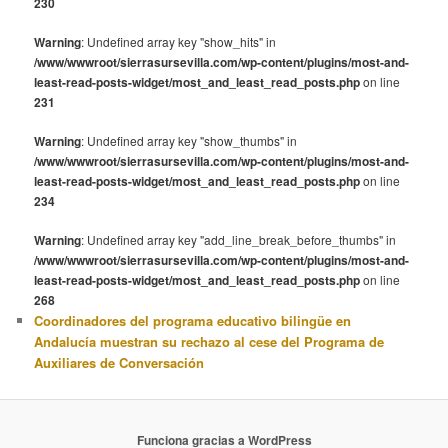
230
Warning
: Undefined array key "show_hits" in
/www/wwwroot/sierrasursevilla.com/wp-content/plugins/most-and-
least-read-posts-widget/most_and_least_read_posts.php
on line
231
Warning
: Undefined array key "show_thumbs" in
/www/wwwroot/sierrasursevilla.com/wp-content/plugins/most-and-
least-read-posts-widget/most_and_least_read_posts.php
on line
234
Warning
: Undefined array key "add_line_break_before_thumbs" in
/www/wwwroot/sierrasursevilla.com/wp-content/plugins/most-and-
least-read-posts-widget/most_and_least_read_posts.php
on line
268
Coordinadores del programa educativo bilingüe en
Andalucía muestran su rechazo al cese del Programa de
Auxiliares de Conversación
Funciona gracias a WordPress