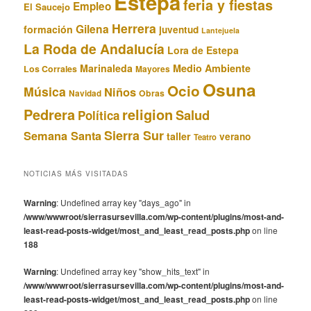
Estepa
feria y fiestas
Empleo
El Saucejo
Herrera
Gilena
formación
juventud
Lantejuela
La Roda de Andalucía
Lora de Estepa
Marinaleda
Medio Ambiente
Los Corrales
Mayores
Osuna
Ocio
Música
Niños
Obras
Navidad
Pedrera
religion
Salud
Política
Sierra Sur
Semana Santa
taller
verano
Teatro
NOTICIAS MÁS VISITADAS
Warning
: Undefined array key "days_ago" in
/www/wwwroot/sierrasursevilla.com/wp-content/plugins/most-and-
least-read-posts-widget/most_and_least_read_posts.php
on line
188
Warning
: Undefined array key "show_hits_text" in
/www/wwwroot/sierrasursevilla.com/wp-content/plugins/most-and-
least-read-posts-widget/most_and_least_read_posts.php
on line