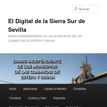
Ir
al
Busc
contenido
principal
El Digital de la Sierra Sur de
Sevilla
DIARIO INDEPENDIENTE DE LOS MUNICIPIOS DE LAS
COMARCAS DE ESTEPA Y OSUNA
Menú
Inicio
Agricultura
Cartas al director
Cofradias
principal
Contacto
Cultura y Ocio
Deportes