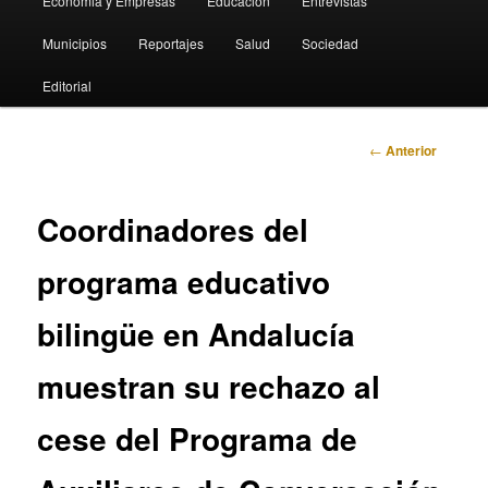
Economia y Empresas
Educación
Entrevistas
Municipios
Reportajes
Salud
Sociedad
Editorial
Navegación
←
Anterior
de
entradas
Coordinadores del
programa educativo
bilingüe en Andalucía
muestran su rechazo al
cese del Programa de