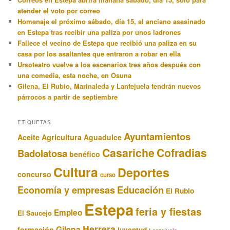
atender el voto por correo
Homenaje el próximo sábado, día 15, al anciano asesinado
en Estepa tras recibir una paliza por unos ladrones
Fallece el vecino de Estepa que recibió una paliza en su
casa por los asaltantes que entraron a robar en ella
Ursoteatro vuelve a los escenarios tres años después con
una comedia, esta noche, en Osuna
Gilena, El Rubio, Marinaleda y Lantejuela tendrán nuevos
párrocos a partir de septiembre
ETIQUETAS
Ayuntamientos
Aceite
Agricultura
Aguadulce
Casariche
Cofradias
Badolatosa
benéfico
Cultura
Deportes
concurso
curso
Educación
Economía y empresas
El Rubio
Estepa
feria y fiestas
Empleo
El Saucejo
Herrera
Gilena
formación
juventud