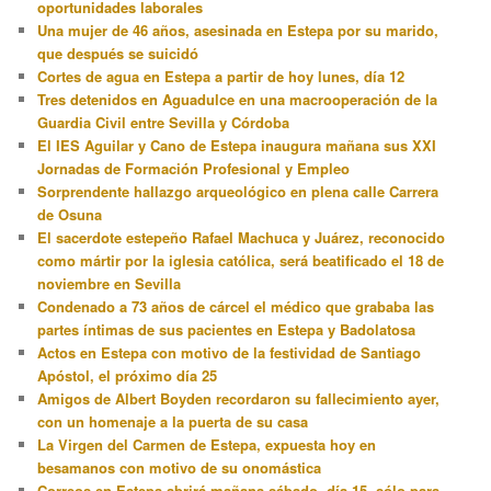
oportunidades laborales
Una mujer de 46 años, asesinada en Estepa por su marido,
que después se suicidó
Cortes de agua en Estepa a partir de hoy lunes, día 12
Tres detenidos en Aguadulce en una macrooperación de la
Guardia Civil entre Sevilla y Córdoba
El IES Aguilar y Cano de Estepa inaugura mañana sus XXI
Jornadas de Formación Profesional y Empleo
Sorprendente hallazgo arqueológico en plena calle Carrera
de Osuna
El sacerdote estepeño Rafael Machuca y Juárez, reconocido
como mártir por la iglesia católica, será beatificado el 18 de
noviembre en Sevilla
Condenado a 73 años de cárcel el médico que grababa las
partes íntimas de sus pacientes en Estepa y Badolatosa
Actos en Estepa con motivo de la festividad de Santiago
Apóstol, el próximo día 25
Amigos de Albert Boyden recordaron su fallecimiento ayer,
con un homenaje a la puerta de su casa
La Virgen del Carmen de Estepa, expuesta hoy en
besamanos con motivo de su onomástica
Correos en Estepa abrirá mañana sábado, día 15, sólo para