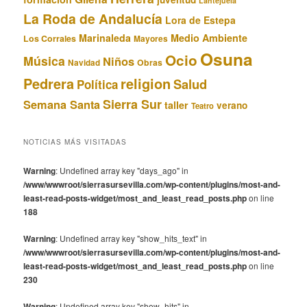
Lantejuela
La Roda de Andalucía
Lora de Estepa
Marinaleda
Medio Ambiente
Los Corrales
Mayores
Osuna
Ocio
Música
Niños
Obras
Navidad
Pedrera
religion
Salud
Política
Sierra Sur
Semana Santa
taller
verano
Teatro
NOTICIAS MÁS VISITADAS
Warning
: Undefined array key "days_ago" in
/www/wwwroot/sierrasursevilla.com/wp-content/plugins/most-and-
least-read-posts-widget/most_and_least_read_posts.php
on line
188
Warning
: Undefined array key "show_hits_text" in
/www/wwwroot/sierrasursevilla.com/wp-content/plugins/most-and-
least-read-posts-widget/most_and_least_read_posts.php
on line
230
Warning
: Undefined array key "show_hits" in