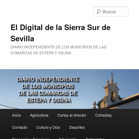
Ir
Ir
al
al
Busc
contenido
contenido
principal
secundario
El Digital de la Sierra Sur de
Sevilla
DIARIO INDEPENDIENTE DE LOS MUNICIPIOS DE LAS
COMARCAS DE ESTEPA Y OSUNA
Menú
Inicio
Agricultura
Cartas al director
Cofradias
principal
Contacto
Cultura y Ocio
Deportes