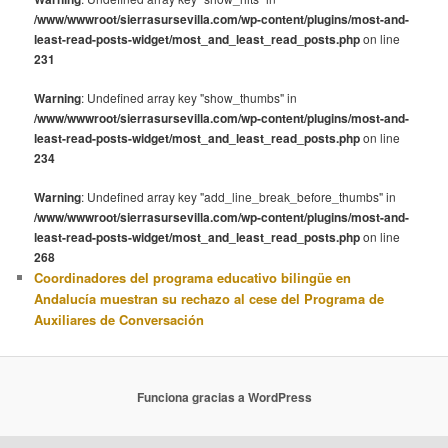
/www/wwwroot/sierrasursevilla.com/wp-content/plugins/most-and-
least-read-posts-widget/most_and_least_read_posts.php
on line
231
Warning
: Undefined array key "show_thumbs" in
/www/wwwroot/sierrasursevilla.com/wp-content/plugins/most-and-
least-read-posts-widget/most_and_least_read_posts.php
on line
234
Warning
: Undefined array key "add_line_break_before_thumbs" in
/www/wwwroot/sierrasursevilla.com/wp-content/plugins/most-and-
least-read-posts-widget/most_and_least_read_posts.php
on line
268
Coordinadores del programa educativo bilingüe en
Andalucía muestran su rechazo al cese del Programa de
Auxiliares de Conversación
Funciona gracias a WordPress